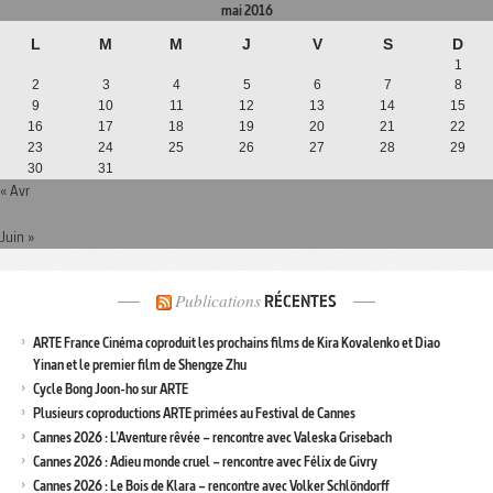
mai 2016
L
M
M
J
V
S
D
1
2
3
4
5
6
7
8
9
10
11
12
13
14
15
16
17
18
19
20
21
22
23
24
25
26
27
28
29
30
31
« Avr
Juin »
Publications
RÉCENTES
ARTE France Cinéma coproduit les prochains films de Kira Kovalenko et Diao
Yinan et le premier film de Shengze Zhu
Cycle Bong Joon-ho sur ARTE
Plusieurs coproductions ARTE primées au Festival de Cannes
Cannes 2026 : L’Aventure rêvée – rencontre avec Valeska Grisebach
Cannes 2026 : Adieu monde cruel – rencontre avec Félix de Givry
Cannes 2026 : Le Bois de Klara – rencontre avec Volker Schlöndorff