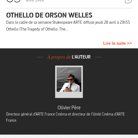
avril 2016
0
OTHELLO DE ORSON WELLES
Dans le cadre de sa semaine Shakespeare ARTE diffuse jeudi 28 avril à 23h55
Othello (The Tragedy of Othello: The…
Lire la suite >>
À propos de
L'AUTEUR
Olivier Père
Directeur général d’ARTE France Cinéma et directeur de l’Unité Cinéma d’ARTE
France.