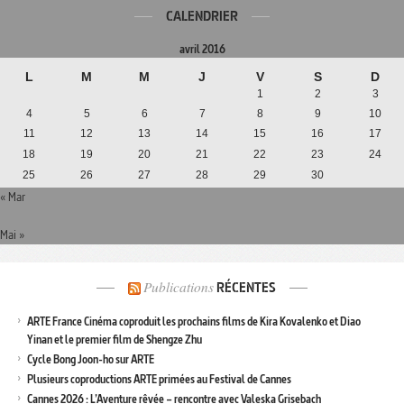
CALENDRIER
avril 2016
L
M
M
J
V
S
D
1
2
3
4
5
6
7
8
9
10
11
12
13
14
15
16
17
18
19
20
21
22
23
24
25
26
27
28
29
30
« Mar
Mai »
Publications
RÉCENTES
ARTE France Cinéma coproduit les prochains films de Kira Kovalenko et Diao
Yinan et le premier film de Shengze Zhu
Cycle Bong Joon-ho sur ARTE
Plusieurs coproductions ARTE primées au Festival de Cannes
Cannes 2026 : L’Aventure rêvée – rencontre avec Valeska Grisebach