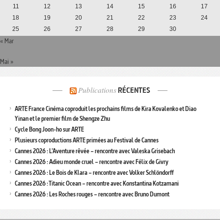
11
12
13
14
15
16
17
18
19
20
21
22
23
24
25
26
27
28
29
30
« Mar
Mai »
Publications
RÉCENTES
ARTE France Cinéma coproduit les prochains films de Kira Kovalenko et Diao
Yinan et le premier film de Shengze Zhu
Cycle Bong Joon-ho sur ARTE
Plusieurs coproductions ARTE primées au Festival de Cannes
Cannes 2026 : L’Aventure rêvée – rencontre avec Valeska Grisebach
Cannes 2026 : Adieu monde cruel – rencontre avec Félix de Givry
Cannes 2026 : Le Bois de Klara – rencontre avec Volker Schlöndorff
Cannes 2026 : Titanic Ocean – rencontre avec Konstantina Kotzamani
Cannes 2026 : Les Roches rouges – rencontre avec Bruno Dumont