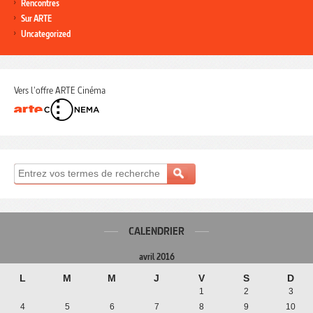
Rencontres
Sur ARTE
Uncategorized
Vers l'offre ARTE Cinéma
CALENDRIER
avril 2016
L
M
M
J
V
S
D
1
2
3
4
5
6
7
8
9
10