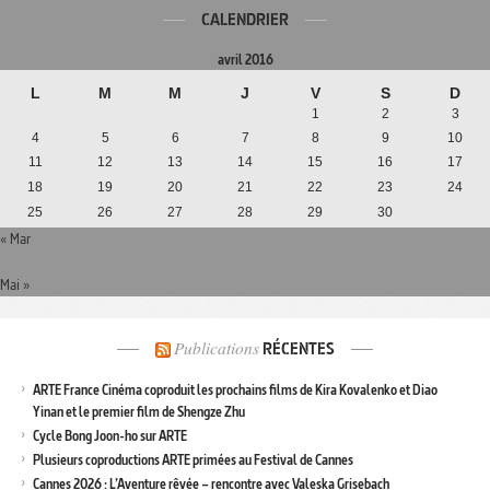
CALENDRIER
avril 2016
L
M
M
J
V
S
D
1
2
3
4
5
6
7
8
9
10
11
12
13
14
15
16
17
18
19
20
21
22
23
24
25
26
27
28
29
30
« Mar
Mai »
Publications
RÉCENTES
ARTE France Cinéma coproduit les prochains films de Kira Kovalenko et Diao
Yinan et le premier film de Shengze Zhu
Cycle Bong Joon-ho sur ARTE
Plusieurs coproductions ARTE primées au Festival de Cannes
Cannes 2026 : L’Aventure rêvée – rencontre avec Valeska Grisebach