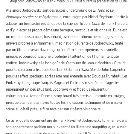
Alejandro Jodorowsky et Jean « Moebius » Giraud durant la préparation de Dune
Alejandro Jodorowsky sort des succès underground de
El Topo
et
La
Montagne sacrée
: sa mégalomanie, encouragée par Michel Seydoux, l’incite à
adapter un best seller ésotérique de la science-fiction,
Dune
de Frank Herbert,
et d’y injecter sa propre démesure baroque, mystique et visionnaire. Dune est
un roman messianique, foisonnant, avec de nombreux personnages et des
univers propres à enflammer l’imagination délirante de Jodorowsky, tenté
par un film qui serait davantage qu’un film : une expérience sensorielle
unique, et pourquoi pas une prophétie à l’attention de l’humanité toute
entière. Jodorowsky a le bon goût de s’entourer de Jean « Moebius » Giraud
pour la direction artistique et de Dan O’Bannon (
Dark Star
de John Carpenter)
pour les effets spéciaux, après s’être mal entendu avec Douglas Trumbull. Les
Pink Floyd, le groupe français Magma et l’artiste suisse dément Giger les
rejoingnent un peu plus tard. Jodorowsky et Moebius réalisent un
volumineux « livre de Dune », story board très précis qui raconte en images,
presque plan par plan, avec toutes les indications techniques et de mise en
scène au détail près, le film rêvé par son cinéaste visionnaire.
Ce livre, que le documentaire de Frank Pavich et Jodorowsky lui-même dans
son appartement parisien nous invitent à feuilleter est magnifique, et laissait
présager un grand film de science-fiction qui, en 1975, aurait pu en effet