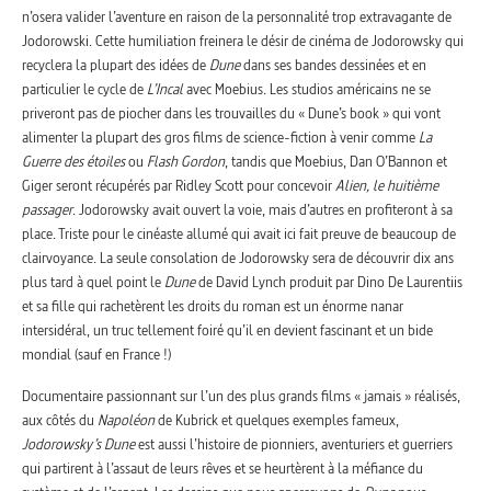
n’osera valider l’aventure en raison de la personnalité trop extravagante de
Jodorowski. Cette humiliation freinera le désir de cinéma de Jodorowsky qui
recyclera la plupart des idées de
Dune
dans ses bandes dessinées et en
particulier le cycle de
L’Incal
avec Moebius. Les studios américains ne se
priveront pas de piocher dans les trouvailles du « Dune’s book » qui vont
alimenter la plupart des gros films de science-fiction à venir comme
La
Guerre des étoiles
ou
Flash Gordon
, tandis que Moebius, Dan O’Bannon et
Giger seront récupérés par Ridley Scott pour concevoir
Alien, le huitième
passager
. Jodorowsky avait ouvert la voie, mais d’autres en profiteront à sa
place. Triste pour le cinéaste allumé qui avait ici fait preuve de beaucoup de
clairvoyance. La seule consolation de Jodorowsky sera de découvrir dix ans
plus tard à quel point le
Dune
de David Lynch produit par Dino De Laurentiis
et sa fille qui rachetèrent les droits du roman est un énorme nanar
intersidéral, un truc tellement foiré qu’il en devient fascinant et un bide
mondial (sauf en France !)
Documentaire passionnant sur l’un des plus grands films « jamais » réalisés,
aux côtés du
Napoléon
de Kubrick et quelques exemples fameux,
Jodorowsky’s Dune
est aussi l’histoire de pionniers, aventuriers et guerriers
qui partirent à l’assaut de leurs rêves et se heurtèrent à la méfiance du