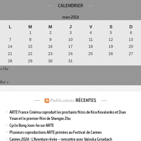
CALENDRIER
mars 2016
L
M
M
J
V
S
D
1
2
3
4
5
6
7
8
9
10
11
12
13
14
15
16
17
18
19
20
21
22
23
24
25
26
27
28
29
30
31
« Fév
Avr »
Publications
RÉCENTES
ARTE France Cinéma coproduit les prochains films de Kira Kovalenko et Diao
Yinan et le premier film de Shengze Zhu
Cycle Bong Joon-ho sur ARTE
Plusieurs coproductions ARTE primées au Festival de Cannes
Cannes 2026 : L’Aventure rêvée – rencontre avec Valeska Grisebach