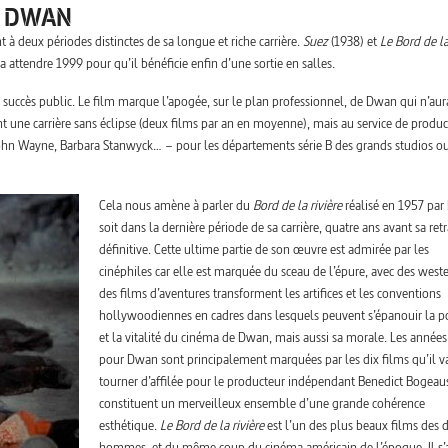
N DWAN
à deux périodes distinctes de sa longue et riche carrière.
Suez
(1938) et
Le Bord de la
a attendre 1999 pour qu’il bénéficie enfin d’une sortie en salles.
succès public. Le film marque l’apogée, sur le plan professionnel, de Dwan qui n’aur
t une carrière sans éclipse (deux films par an en moyenne), mais au service de produc
 John Wayne, Barbara Stanwyck… – pour les départements série B des grands studios o
Cela nous amène à parler du
Bord de la rivière
réalisé en 1957 par
soit dans la dernière période de sa carrière, quatre ans avant sa retr
définitive. Cette ultime partie de son œuvre est admirée par les
cinéphiles car elle est marquée du sceau de l’épure, avec des west
des films d’aventures transforment les artifices et les conventions
hollywoodiennes en cadres dans lesquels peuvent s’épanouir la p
et la vitalité du cinéma de Dwan, mais aussi sa morale. Les année
pour Dwan sont principalement marquées par les dix films qu’il v
tourner d’affilée pour le producteur indépendant Benedict Bogeaus
constituent un merveilleux ensemble d’une grande cohérence
esthétique.
Le Bord de la rivière
est l’un des plus beaux films des 
hommes, et du même coup du cinéma américain de l’époque. Il s’