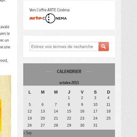
Vers l'offre ARTE Cinéma
cavale
vers le
vec un
rme une
wood,
CALENDRIER
octobre 2015
L
M
M
J
V
S
D
1
2
3
4
5
6
7
8
9
10
11
12
13
14
15
16
17
18
19
20
21
22
23
24
25
26
27
28
29
30
31
« Sep