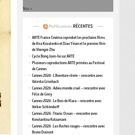
Nov »
Publications
RÉCENTES
ARTE France Cinéma coproduit les prochains films
de Kira Kovalenko et Diao Yinan et le premier film
de Shengze Zhu
Cycle Bong Joon-ho sur ARTE
Plusieurs coproductions ARTE primées au Festival
de Cannes
Cannes 2026 : L’Aventure rêvée – rencontre avec
Valeska Grisebach
Cannes 2026 : Adieu monde cruel – rencontre avec
Félix de Givry
Cannes 2026 : Le Bois de Klara – rencontre avec
Volker Schlöndorff
Cannes 2026 : Titanic Ocean – rencontre avec
Konstantina Kotzamani
Cannes 2026 : Les Roches rouges – rencontre avec
Bruno Dumont