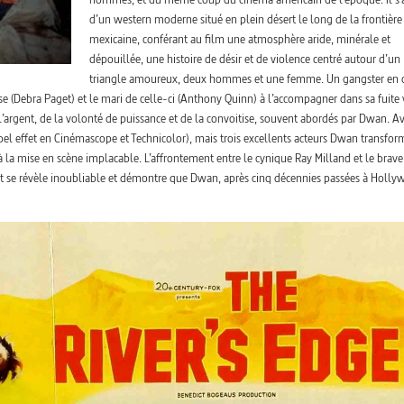
d’un western moderne situé en plein désert le long de la frontière
mexicaine, conférant au film une atmosphère aride, minérale et
dépouillée, une histoire de désir et de violence centré autour d’un
triangle amoureux, deux hommes et une femme. Un gangster en 
e (Debra Paget) et le mari de celle-ci (Anthony Quinn) à l’accompagner dans sa fuite 
l’argent, de la volonté de puissance et de la convoitise, souvent abordés par Dwan. A
 bel effet en Cinémascope et Technicolor), mais trois excellents acteurs Dwan transfo
la mise en scène implacable. L’affrontement entre le cynique Ray Milland et le brave
t se révèle inoubliable et démontre que Dwan, après cinq décennies passées à Holly