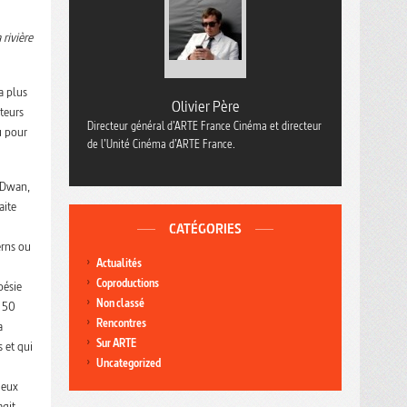
 rivière
a plus
Olivier Père
teurs
Directeur général d’ARTE France Cinéma et directeur
u pour
de l’Unité Cinéma d’ARTE France.
 Dwan,
aite
CATÉGORIES
erns ou
Actualités
Coproductions
oésie
Non classé
s 50
Rencontres
a
Sur ARTE
 et qui
Uncategorized
deux
agit