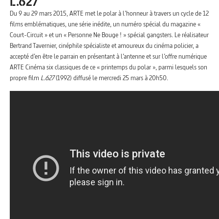
L.627
Du 9 au 29 mars 2015, ARTE met le polar à l’honneur à travers un cycle de 12
films emblématiques, une série inédite, un numéro spécial du magazine «
Court-Circuit » et un « Personne Ne Bouge ! » spécial gangsters. Le réalisateur
Bertrand Tavernier, cinéphile spécialiste et amoureux du cinéma policier, a
accepté d’en être le parrain en présentant à l’antenne et sur l’offre numérique
ARTE Cinéma six classiques de ce « printemps du polar », parmi lesquels son
propre film
L.627
(1992) diffusé le mercredi 25 mars à 20h50.