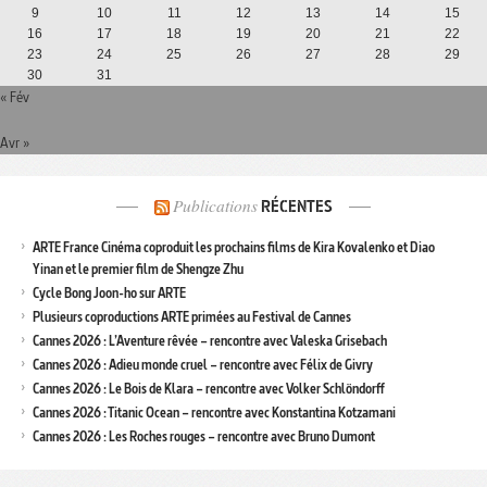
9
10
11
12
13
14
15
16
17
18
19
20
21
22
23
24
25
26
27
28
29
30
31
« Fév
Avr »
Publications
RÉCENTES
ARTE France Cinéma coproduit les prochains films de Kira Kovalenko et Diao
Yinan et le premier film de Shengze Zhu
Cycle Bong Joon-ho sur ARTE
Plusieurs coproductions ARTE primées au Festival de Cannes
Cannes 2026 : L’Aventure rêvée – rencontre avec Valeska Grisebach
Cannes 2026 : Adieu monde cruel – rencontre avec Félix de Givry
Cannes 2026 : Le Bois de Klara – rencontre avec Volker Schlöndorff
Cannes 2026 : Titanic Ocean – rencontre avec Konstantina Kotzamani
Cannes 2026 : Les Roches rouges – rencontre avec Bruno Dumont