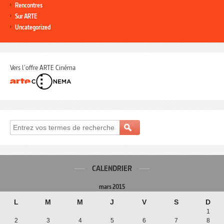
Rencontres
Sur ARTE
Uncategorized
Vers l'offre ARTE Cinéma
CALENDRIER
mars 2015
L
M
M
J
V
S
D
1
2
3
4
5
6
7
8