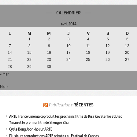
CALENDRIER
avril 2014
L
M
M
J
V
S
D
1
2
3
4
5
6
7
8
9
10
11
12
13
14
15
16
17
18
19
20
21
22
23
24
25
26
27
28
29
30
« Mar
Mai »
Publications
RÉCENTES
ARTE France Cinéma coproduit les prochains films de Kira Kovalenko et Diao
Yinan et le premier film de Shengze Zhu
Cycle Bong Joon-ho sur ARTE
Plusieurs coproductions ARTE primées au Festival de Cannes