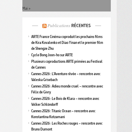
Mai »
Publications
RÉCENTES
ARTE France Cinéma coproduit les prochains films
de Kira Kovalenko et Diao Yinan et le premier film
de Shengze Zhu
Cycle Bong Joon-ho sur ARTE
Plusieurs coproductions ARTE primées au Festival
de Cannes
Cannes 2026 : L’Aventure rêvée – rencontre avec
Valeska Grisebach
Cannes 2026 : Adieu monde cruel – rencontre avec
Félix de Givry
Cannes 2026 : Le Bois de Klara – rencontre avec
Volker Schlöndorff
Cannes 2026 : Titanic Ocean – rencontre avec
Konstantina Kotzamani
Cannes 2026 : Les Roches rouges – rencontre avec
Bruno Dumont