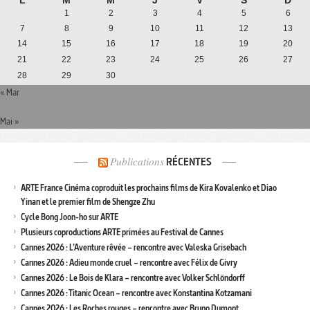
1
2
3
4
5
6
7
8
9
10
11
12
13
14
15
16
17
18
19
20
21
22
23
24
25
26
27
28
29
30
« Mar
Mai »
Publications
RÉCENTES
ARTE France Cinéma coproduit les prochains films de Kira Kovalenko et Diao
Yinan et le premier film de Shengze Zhu
Cycle Bong Joon-ho sur ARTE
Plusieurs coproductions ARTE primées au Festival de Cannes
Cannes 2026 : L’Aventure rêvée – rencontre avec Valeska Grisebach
Cannes 2026 : Adieu monde cruel – rencontre avec Félix de Givry
Cannes 2026 : Le Bois de Klara – rencontre avec Volker Schlöndorff
Cannes 2026 : Titanic Ocean – rencontre avec Konstantina Kotzamani
Cannes 2026 : Les Roches rouges – rencontre avec Bruno Dumont