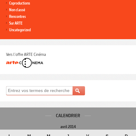
Coproductions
Non classé
Rencontres
Sur ARTE
Uncategorized
Vers l'offre ARTE Cinéma
CALENDRIER
avril 2014
L
M
M
J
V
S
D