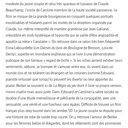
modeste du jeune couple et celui très spacieux et luxueux de Claude
Beauchamp, l’oncle de Caroline membre de la haute société parisienne. Le
film se moque de la grande bourgeoisie en croquant quelques portraits
inoubliables et hilarants parmi les invités de la réception organisée par
Claude, lui-même interprété de manière grandiose par Jean Galland,
irrésistible en snob hystérique et hypocrite qui se vante d’être anglophile et
appelle sa nièce « Carolaïne ». On retrouve dans ce salon très bien fréquenté
Elina Labourdette (
Les Dames du bois de Boulogne
de Bresson,
Lola
de
Demy), superbe en mondaine enjôleuse qui se livre à une démonstration
publique de son fameux « regard de biche ». Si les riches aiment exhiber leurs
sentiments, séduire, se tromper et s’amuser entre eux, ils vivent dans un
monde clos et ne tolèrent les étrangers et les roturiers (comme Edouard,
pianiste virtuose) que lorsqu’ils peuvent les divertir ou leur apporter du
plaisir. Becker se souvient ici de
La Règle du jeu
dont il livre sa propre version,
moins cruelle mais aussi juste. Dans
Edouard et Caroline
la satire sociale se
double d’une étude merveilleuse et pétillante de la conjugalité, avec une
sensualité, une vérité et une fraicheur sans égales. Difficile de trouver un film
français plus sexy tourné dans les années 50. Le jeune couple se dispute pour
une histoire de robe de soirée trop courte. On y retrouve l’amour de Becker
pour les femmes belles et élégantes, dont les vêtements sont des promesses