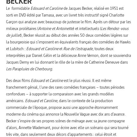
BECKER
Le formidable
Edouard et Caroline
de Jacques Becker, réalisé en 1951 est
sorti en DVD édité par Tamasa, avec un livret très instructif signé Charlotte
Garçon qui analyse avec beaucoup de justesse le film. Après un détour par les
milieux prolétaires (
Antoine et Antoinette
) et intellectuels (
Les Rendez-vous
de juillet
), Becker réussit au début des années 50 deux comédies légères sur
la bourgeoisie qui s’imposent en équivalents français des comédies de Hawks
et Lubitsch :
Edouard et Caroline
et
Rue de l’estrapade
, toutes deux
interprétées par Daniel Gélin et la délicieuse Anne Vernon, dont se souviendra
Jacques Demy en lui donnant le rôle de la mère de Catherine Deneuve dans
Les Parapluies de Cherbourg
.
Des deux films
Edouard et Caroline
est le plus réussi. Il est même
franchement génial, l’une des rares comédies françaises – toutes périodes
confondues – à supporter la comparaison avec les grands modèles
américains.
Edouard et Caroline
, dans le contexte de la production
commerciale de l’époque, propose aussi une approche étonnamment
moderne du cinéma qui annonce la Nouvelle Vague avec dix ans d’avance.
Becker s’inspire de ses propres scènes de ménage avec sa jeune compagne
d’alors, Annette Wademant, pour écrire avec elle un scénario qui sera tourné
très vite, dans seulement deux décors d’appartements : celui étroit et