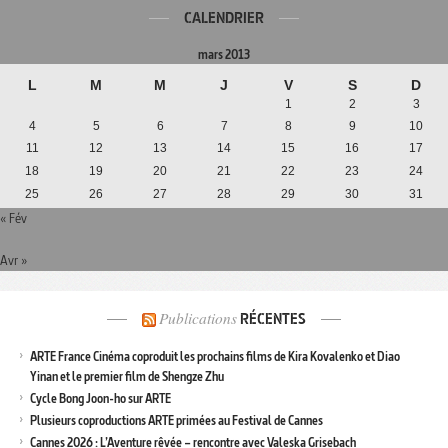
CALENDRIER
mars 2013
L
M
M
J
V
S
D
1
2
3
4
5
6
7
8
9
10
11
12
13
14
15
16
17
18
19
20
21
22
23
24
25
26
27
28
29
30
31
« Fév
Avr »
Publications
RÉCENTES
ARTE France Cinéma coproduit les prochains films de Kira Kovalenko et Diao
Yinan et le premier film de Shengze Zhu
Cycle Bong Joon-ho sur ARTE
Plusieurs coproductions ARTE primées au Festival de Cannes
Cannes 2026 : L’Aventure rêvée – rencontre avec Valeska Grisebach