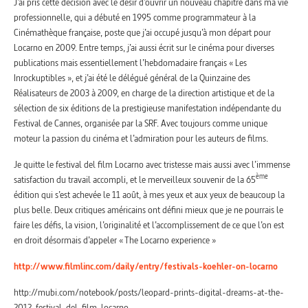
J’ai pris cette décision avec le désir d’ouvrir un nouveau chapitre dans ma vie
professionnelle, qui a débuté en 1995 comme programmateur à la
Cinémathèque française, poste que j’ai occupé jusqu’à mon départ pour
Locarno en 2009. Entre temps, j’ai aussi écrit sur le cinéma pour diverses
publications mais essentiellement l’hebdomadaire français « Les
Inrockuptibles », et j’ai été le délégué général de la Quinzaine des
Réalisateurs de 2003 à 2009, en charge de la direction artistique et de la
sélection de six éditions de la prestigieuse manifestation indépendante du
Festival de Cannes, organisée par la SRF. Avec toujours comme unique
moteur la passion du cinéma et l’admiration pour les auteurs de films.
Je quitte le festival del film Locarno avec tristesse mais aussi avec l’immense
ème
satisfaction du travail accompli, et le merveilleux souvenir de la 65
édition qui s’est achevée le 11 août, à mes yeux et aux yeux de beaucoup la
plus belle. Deux critiques américains ont défini mieux que je ne pourrais le
faire les défis, la vision, l’originalité et l’accomplissement de ce que l’on est
en droit désormais d’appeler « The Locarno experience »
http://www.filmlinc.com/daily/entry/festivals-koehler-on-locarno
http://mubi.com/notebook/posts/leopard-prints-digital-dreams-at-the-
2012-festival-del-film-locarno