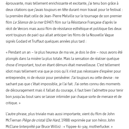
éprouvante, mais tellement enrichissante et excitante, j’ai tenu bon grâce à
deux citations que j’avais toujours en tête durant mon travail pour le festival :
la première était celle de Jean-Pierre Melville sur le tournage de son premier
film
Le Silence de la mer
(1947) film sur la Résistance Française d’après le
récit de Vercors mais aussi film de résistance esthétique et politique (les deux
vont toujours de pair) qui allait anticiper les films de la Nouvelle Vague
signés Godard et Truffaut quelques années plus tard :
« Pendant un an – le plus heureux de ma vie, je dois le dire – nous avons été
plongés dans la misère la plus totale. Mais la sensation de réaliser quelque
chose d’important, tout en étant démuni était merveilleuse. C’est tellement
idiot mais tellement vrai que je crois qu’il n’est pas nécessaire d’espérer pour
entreprendre, ni de réussir pour persévérer. J’ai toujours eu cette devise : ne
sachant pas que c’était impossible, je l’ai fait. J’ai certes connu des moments
de découragement mais il fallait du courage, il faut bien l’admettre pour tenir
bon jusqu’au bout sans se laisser intimider par chaque sorte de menace et de
critique. »
L’autre phrase, plus triviale mais aussi importante, vient du film de John
McTiernan
Piège de cristal
(
Die Hard
, 1988) exprimée par son héros John
McClane (interprété par Bruce Willis) : « Yippee-ki-yay, motherfucker. »