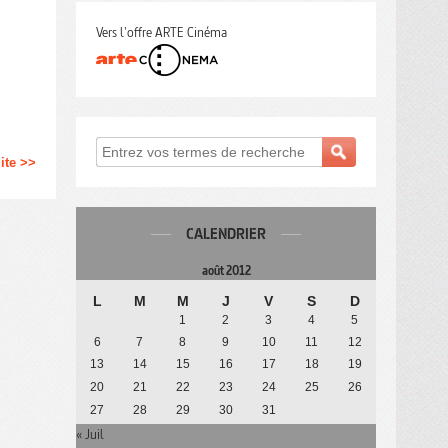
Vers l'offre ARTE Cinéma
uite >>
CALENDRIER
août 2012
L
M
M
J
V
S
D
1
2
3
4
5
6
7
8
9
10
11
12
13
14
15
16
17
18
19
20
21
22
23
24
25
26
27
28
29
30
31
« Juil