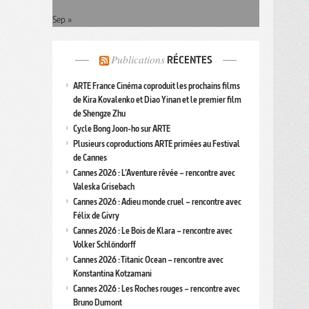
Sep »
Publications
RÉCENTES
ARTE France Cinéma coproduit les prochains films
de Kira Kovalenko et Diao Yinan et le premier film
de Shengze Zhu
Cycle Bong Joon-ho sur ARTE
Plusieurs coproductions ARTE primées au Festival
de Cannes
Cannes 2026 : L’Aventure rêvée – rencontre avec
Valeska Grisebach
Cannes 2026 : Adieu monde cruel – rencontre avec
Félix de Givry
Cannes 2026 : Le Bois de Klara – rencontre avec
Volker Schlöndorff
Cannes 2026 : Titanic Ocean – rencontre avec
Konstantina Kotzamani
Cannes 2026 : Les Roches rouges – rencontre avec
Bruno Dumont