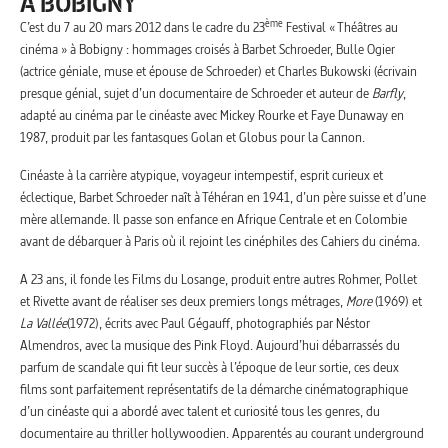
À BOBIGNY
ème
C’est du 7 au 20 mars 2012 dans le cadre du 23
Festival « Théâtres au
cinéma » à Bobigny : hommages croisés à Barbet Schroeder, Bulle Ogier
(actrice géniale, muse et épouse de Schroeder) et Charles Bukowski (écrivain
presque génial, sujet d’un documentaire de Schroeder et auteur de
Barfly
,
adapté au cinéma par le cinéaste avec Mickey Rourke et Faye Dunaway en
1987, produit par les fantasques Golan et Globus pour la Cannon.
Cinéaste à la carrière atypique, voyageur intempestif, esprit curieux et
éclectique, Barbet Schroeder naît à Téhéran en 1941, d’un père suisse et d’une
mère allemande. Il passe son enfance en Afrique Centrale et en Colombie
avant de débarquer à Paris où il rejoint les cinéphiles des Cahiers du cinéma.
A 23 ans, il fonde les Films du Losange, produit entre autres Rohmer, Pollet
et Rivette avant de réaliser ses deux premiers longs métrages,
More
(1969) et
La Vallée
(1972), écrits avec Paul Gégauff, photographiés par Néstor
Almendros, avec la musique des Pink Floyd. Aujourd’hui débarrassés du
parfum de scandale qui fit leur succès à l’époque de leur sortie, ces deux
films sont parfaitement représentatifs de la démarche cinématographique
d’un cinéaste qui a abordé avec talent et curiosité tous les genres, du
documentaire au thriller hollywoodien. Apparentés au courant underground