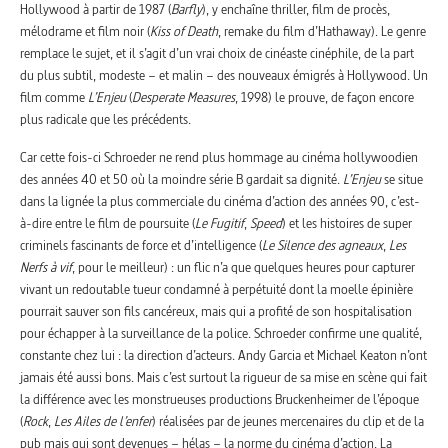
Hollywood à partir de 1987 (
Barfly
), y enchaîne thriller, film de procès,
mélodrame et film noir (
Kiss of Death
, remake du film d’Hathaway). Le genre
remplace le sujet, et il s’agit d’un vrai choix de cinéaste cinéphile, de la part
du plus subtil, modeste – et malin – des nouveaux émigrés à Hollywood. Un
film comme
L’Enjeu
(
Desperate Measures
, 1998) le prouve, de façon encore
plus radicale que les précédents.
Car cette fois-ci Schroeder ne rend plus hommage au cinéma hollywoodien
des années 40 et 50 où la moindre série B gardait sa dignité.
L’Enjeu
se situe
dans la lignée la plus commerciale du cinéma d’action des années 90, c’est-
à-dire entre le film de poursuite (
Le Fugitif
,
Speed
) et les histoires de super
criminels fascinants de force et d’intelligence (
Le Silence des agneaux
,
Les
Nerfs à vif
, pour le meilleur) : un flic n’a que quelques heures pour capturer
vivant un redoutable tueur condamné à perpétuité dont la moelle épinière
pourrait sauver son fils cancéreux, mais qui a profité de son hospitalisation
pour échapper à la surveillance de la police. Schroeder confirme une qualité,
constante chez lui : la direction d’acteurs. Andy Garcia et Michael Keaton n’ont
jamais été aussi bons. Mais c’est surtout la rigueur de sa mise en scène qui fait
la différence avec les monstrueuses productions Bruckenheimer de l’époque
(
Rock
,
Les Ailes de l’enfer
) réalisées par de jeunes mercenaires du clip et de la
pub mais qui sont devenues – hélas – la norme du cinéma d’action. La