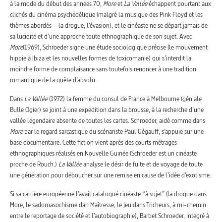
à la mode du début des années 70,
More
et
La Vallée
échappent pourtant aux
clichés du cinéma psychédélique (malgré la musique des Pink Floyd et les
thèmes abordés – la drogue, l’évasion), et le cinéaste ne se départ jamais de
sa lucidité et d’une approche toute ethnographique de son sujet. Avec
More
(1969), Schroeder signe une étude sociologique précise (le mouvement
hippie à Ibiza et les nouvelles formes de toxicomanie) qui s’interdit la
moindre forme de complaisance sans toutefois renoncer à une tradition
romantique de la quête d’absolu.
Dans
La Vallée
(1972) la femme du consul de France à Melbourne (géniale
Bulle Ogier) se joint à une expédition dans la brousse, à la recherche d’une
vallée légendaire absente de toutes les cartes. Schroeder, aidé comme dans
More
par le regard sarcastique du scénariste Paul Gégauff, s’appuie sur une
base documentaire. Cette fiction vient après des courts métrages
ethnographiques réalisés en Nouvelle Guinée (Schroeder est un cinéaste
proche de Rouch.)
La Vallée
analyse le désir de fuite et de voyage de toute
une génération pour déboucher sur une remise en cause de l’idée d’exotisme.
Si sa carrière européenne l’avait catalogué cinéaste “à sujet” (la drogue dans
More, le sadomasochisme dan Maîtresse, le jeu dans Tricheurs, à mi-chemin
entre le reportage de société et l’autobiographie), Barbet Schroeder, intégré à