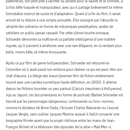
paternelles, son père prêt à sacrifier sa carrière pour le sauver et le criminel, à
la fois bête traquée et manipulateur, avec qui il partage brièvement le même
formidable instinct de survie et d’adaptation. Quant à la fin du film, il serait
erroné de la réduire à une simple pirouette. Elle souligne par l’absurde la
sérialité des scénarios en forme de mécaniques perpétuelles, avides de
satisfaire un public jamais rassasié. Par cette ultime touche ironique,
Schroeder démontre sa maîtrise et sa parfaite intelligence d’une matière
ingrate, qu’il parvient à améliorer avec une rare élégance, en la rendant plus
belle, moins bête, et même émouvante.
Après ce pur film de genre hollywoodien, Schroeder est retourné en
Colombie où il avait passé son enfance pour réaliser ce qui est peut-être son
chef-d’œuvre,
La Vierge des tueurs
(premier film de fiction entièrement
tourné avec une caméra numérique haute définition, en 2000). Il alterne
depuis les fictions tournées un peu partout (
Calculs meurtriers
à Hollywood,
Inju
au Japon), les documentaires en forme de portraits (Barbet Schroeder est
fasciné par les personnages dangeureux, controversés ou hors-normes,
comme le dictateur Idi Amin Dada, l’écrivain Charles Bukowski ou l’avocat
Jacques Vergès, sans oublier Jacques Mesrine auquel il faillit consacrer une
biographie filmée avant que le projet n’échoue entre les mains de Jean-
François Richet) et la télévision (des épisodes de la série « Mad Men »).