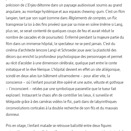
précision de
L’Enjeu
détonne dans un paysage audiovisuel soumis au grand
angulaire, au montage hystérique et aux espaces chewing-gum. C’est un film
langien, tant par son sujet (comme dans
Règlements de comptes
, un flic
transgresse la loi à des fins privées) que par sa mise en scène (même si Lang,
plus sec, se serait contenté de quelques coups de feu et aurait réduit le
nombre de cascades et de poursuites). Enfermé pendant la majeure partie du
film dans un immense hôpital, le spectateur ne se perd jamais. C’est du
cinéma d’architecte (encore Lang) et Schroeder joue avec la plasticité des
décors qui enrichit la profondeur psychologique des personnages et permet
au récit d’accéder à une dimension cérébrale, quelque part entre le conte
initiatique et le rêve féerique. L’hôpital devient en effet un site allégorique,
scindé en deux ailes (un bâtiment ultramoderne – pour aller vite, la
conscience – où l’enfant pourrait être opéré et une autre, vétuste et gothique
– l’inconscient – reliées par une symbolique passerelle que le tueur fait
exploser). Instaurant le chaos afin de contrôler les lieux, il surveille et
téléguide grâce à des caméras vidéos le flic, parti dans de labyrinthiques
circonvolutions corticales à la double recherche de son fils et du mauvais
donneur.
Pris en otage, l’enfant malade se retrouve ballotté entre deux figures