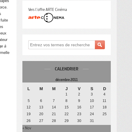
étapes
orce.
Vers l'offre ARTE Cinéma
s
fuite
es
ieux
ateur
ge à
rmelle
CALENDRIER
décembre 2011
L
M
M
J
V
S
D
1
2
3
4
5
6
7
8
9
10
11
12
13
14
15
16
17
18
19
20
21
22
23
24
25
26
27
28
29
30
31
« Nov