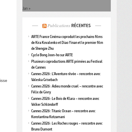
Jan »
Publications
RÉCENTES
ARTE France Cinéma coproduit les prochains films
de Kira Kovalenko et Diao Yinan et le premier film
de Shengze Zhu
Cycle Bong Joon-ho sur ARTE
Plusieurs coproductions ARTE primées au Festival
de Cannes
Cannes 2026 : L’Aventure rêvée – rencontre avec
Valeska Grisebach
tisse
Cannes 2026 : Adieu monde cruel – rencontre avec
Félix de Givry
Cannes 2026 : Le Bois de Klara – rencontre avec
Volker Schlöndorff
Cannes 2026 : Titanic Ocean – rencontre avec
Konstantina Kotzamani
Cannes 2026 : Les Roches rouges – rencontre avec
Bruno Dumont