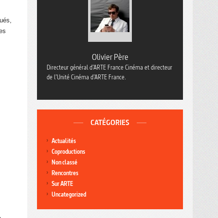
qués,
les
Olivier Père
Directeur général d’ARTE France Cinéma et directeur
de l’Unité Cinéma d’ARTE France.
CATÉGORIES
Actualités
Coproductions
Non classé
Rencontres
Sur ARTE
Uncategorized