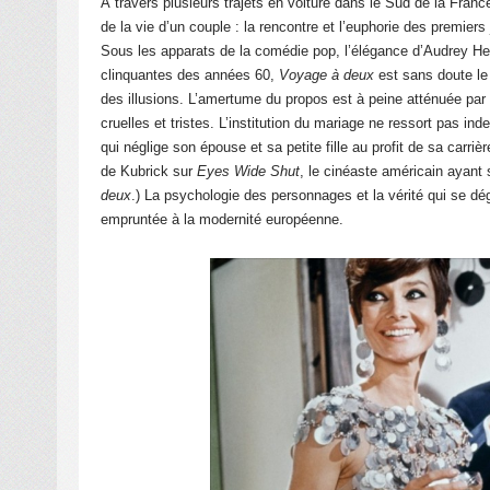
À travers plusieurs trajets en voiture dans le Sud de la Fran
de la vie d’un couple : la rencontre et l’euphorie des premiers 
Sous les apparats de la comédie pop, l’élégance d’Audrey He
clinquantes des années 60,
Voyage à deux
est sans doute le 
des illusions. L’amertume du propos est à peine atténuée par l
cruelles et tristes. L’institution du mariage ne ressort pas i
qui néglige son épouse et sa petite fille au profit de sa carri
de Kubrick sur
Eyes Wide Shut
, le cinéaste américain ayant s
deux
.) La psychologie des personnages et la vérité qui se 
empruntée à la modernité européenne.