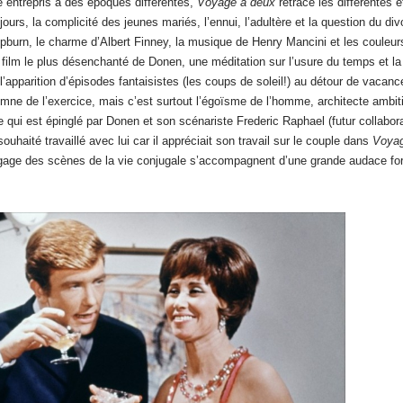
ce entrepris à des époques différentes,
Voyage à deux
retrace les différentes 
jours, la complicité des jeunes mariés, l’ennui, l’adultère et la question du div
pburn, le charme d’Albert Finney, la musique de Henry Mancini et les couleur
film le plus désenchanté de Donen, une méditation sur l’usure du temps et la 
’apparition d’épisodes fantaisistes (les coups de soleil!) au détour de vacanc
ndemne de l’exercice, mais c’est surtout l’égoïsme de l’homme, architecte ambit
ère qui est épinglé par Donen et son scénariste Frederic Raphael (futur collabor
ouhaité travaillé avec lui car il appréciait son travail sur le couple dans
Voya
dégage des scènes de la vie conjugale s’accompagnent d’une grande audace fo