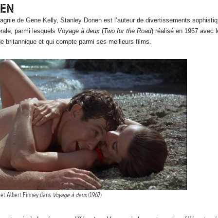
NEN
agnie de Gene Kelly, Stanley Donen est l’auteur de divertissements sophisti
rale, parmi lesquels
Voyage à deux
(
Two for the Road
) réalisé en 1967 avec 
e britannique et qui compte parmi ses meilleurs films.
et Albert Finney dans
Voyage à deux
(1967)