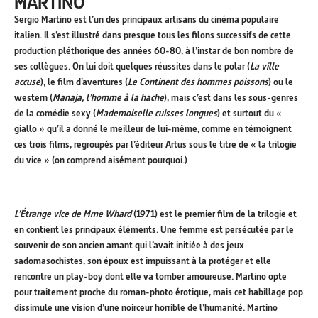
MARTINO
Sergio Martino est l’un des principaux artisans du cinéma populaire
italien. Il s’est illustré dans presque tous les filons successifs de cette
production pléthorique des années 60-80, à l’instar de bon nombre de
ses collègues. On lui doit quelques réussites dans le polar (
La ville
accuse
), le film d’aventures (
Le Continent des hommes poissons
) ou le
western (
Manaja, l’homme à la hache
), mais c’est dans les sous-genres
de la comédie sexy (
Mademoiselle cuisses longues
) et surtout du «
giallo » qu’il a donné le meilleur de lui-même, comme en témoignent
ces trois films, regroupés par l’éditeur Artus sous le titre de « la trilogie
du vice » (on comprend aisément pourquoi.)
L’Étrange vice de Mme Whard
(1971) est le premier film de la trilogie et
en contient les principaux éléments. Une femme est persécutée par le
souvenir de son ancien amant qui l’avait initiée à des jeux
sadomasochistes, son époux est impuissant à la protéger et elle
rencontre un play-boy dont elle va tomber amoureuse. Martino opte
pour traitement proche du roman-photo érotique, mais cet habillage pop
dissimule une vision d’une noirceur horrible de l’humanité. Martino