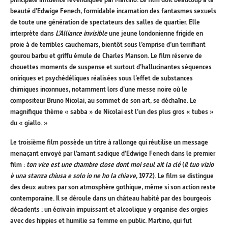
beauté d’Edwige Fenech, formidable incarnation des fantasmes sexuels
de toute une génération de spectateurs des salles de quartier. Elle
interprète dans
L’Alliance invisible
une jeune londonienne frigide en
proie à de terribles cauchemars, bientôt sous l’emprise d’un terrifiant
gourou barbu et griffu émule de Charles Manson. Le film réserve de
chouettes moments de suspense et surtout d’hallucinantes séquences
oniriques et psychédéliques réalisées sous l’effet de substances
chimiques inconnues, notamment lors d’une messe noire où le
compositeur Bruno Nicolai, au sommet de son art, se déchaîne. Le
magnifique thème « sabba » de Nicolai est l’un des plus gros « tubes »
du « giallo. »
Le troisième film possède un titre à rallonge qui réutilise un message
menaçant envoyé par l’amant sadique d’Edwige Fenech dans le premier
film :
ton vice est une chambre close dont moi seul ait la clé
(
Il tuo vizio
è una stanza chiusa e solo io ne ho la chiave
, 1972).
Le film se distingue
des deux autres par son atmosphère gothique, même si son action reste
contemporaine. Il se déroule dans un château habité par des bourgeois
décadents : un écrivain impuissant et alcoolique y organise des orgies
avec des hippies et humilie sa femme en public. Martino, qui fut