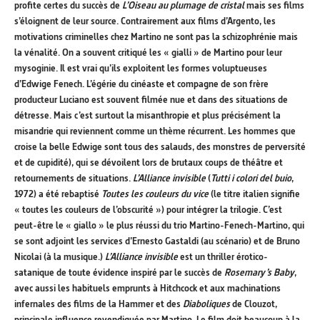
profite certes du succès de
L’Oiseau au plumage de cristal
mais ses films
s’éloignent de leur source. Contrairement aux films d’Argento, les
motivations criminelles chez Martino ne sont pas la schizophrénie mais
la vénalité. On a souvent critiqué les « gialli » de Martino pour leur
mysoginie. Il est vrai qu’ils exploitent les formes voluptueuses
d’Edwige Fenech. L’égérie du cinéaste et compagne de son frère
producteur Luciano est souvent filmée nue et dans des situations de
détresse. Mais c’est surtout la misanthropie et plus précisément la
misandrie qui reviennent comme un thème récurrent. Les hommes que
croise la belle Edwige sont tous des salauds, des monstres de perversité
et de cupidité), qui se dévoilent lors de brutaux coups de théâtre et
retournements de situations.
L’Alliance invisible
(
Tutti i colori del buio
,
1972) a été rebaptisé
Toutes les couleurs du vice
(le titre italien signifie
« toutes les couleurs de l’obscurité ») pour intégrer la trilogie. C’est
peut-être le « giallo » le plus réussi du trio Martino-Fenech-Martino, qui
se sont adjoint les services d’Ernesto Gastaldi (au scénario) et de Bruno
Nicolai (à la musique.)
L’Alliance invisible
est un thriller érotico-
satanique de toute évidence inspiré par le succès de
Rosemary’s Baby
,
avec aussi les habituels emprunts à Hitchcock et aux machinations
infernales des films de la Hammer et des
Diaboliques
de Clouzot,
principale influence revendiquée par Martino. Le film doit beaucoup à la