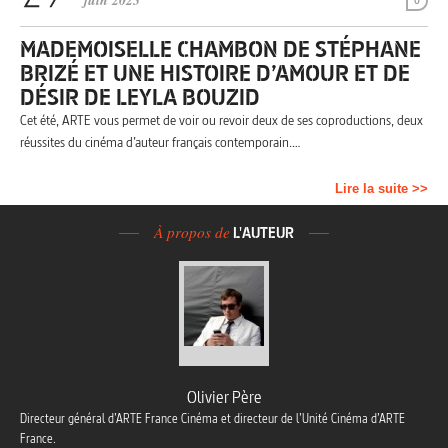
juin 2023
0
MADEMOISELLE CHAMBON DE STÉPHANE
BRIZÉ ET UNE HISTOIRE D’AMOUR ET DE
DÉSIR DE LEYLA BOUZID
Cet été, ARTE vous permet de voir ou revoir deux de ses coproductions, deux
réussites du cinéma d’auteur français contemporain.…
Lire la suite >>
À propos de
L'AUTEUR
Olivier Père
Directeur général d’ARTE France Cinéma et directeur de l’Unité Cinéma d’ARTE
France.