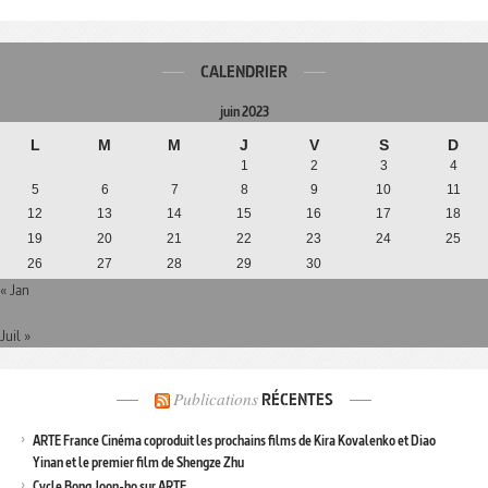
CALENDRIER
juin 2023
L
M
M
J
V
S
D
1
2
3
4
5
6
7
8
9
10
11
12
13
14
15
16
17
18
19
20
21
22
23
24
25
26
27
28
29
30
« Jan
Juil »
Publications
RÉCENTES
ARTE France Cinéma coproduit les prochains films de Kira Kovalenko et Diao
Yinan et le premier film de Shengze Zhu
Cycle Bong Joon-ho sur ARTE