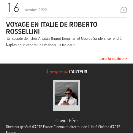
octobre 2022
0
VOYAGE EN ITALIE DE ROBERTO
ROSSELLINI
Un couple de riches Anglais (Ingrid Bergman et George Sanders) se rend à
Naples pour vendre une maison. La froideur…
Lire la suite >>
À propos de
L'AUTEUR
Olivier Père
Directeur général d’ARTE France Cinéma et directeur de l’Unité Cinéma d’ARTE
France.