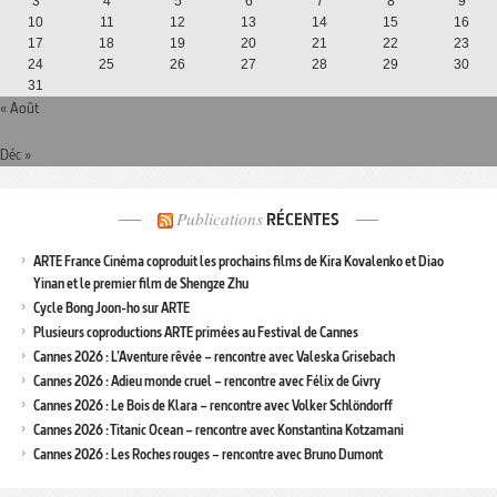
3
4
5
6
7
8
9
10
11
12
13
14
15
16
17
18
19
20
21
22
23
24
25
26
27
28
29
30
31
« Août
Déc »
Publications
RÉCENTES
ARTE France Cinéma coproduit les prochains films de Kira Kovalenko et Diao
Yinan et le premier film de Shengze Zhu
Cycle Bong Joon-ho sur ARTE
Plusieurs coproductions ARTE primées au Festival de Cannes
Cannes 2026 : L’Aventure rêvée – rencontre avec Valeska Grisebach
Cannes 2026 : Adieu monde cruel – rencontre avec Félix de Givry
Cannes 2026 : Le Bois de Klara – rencontre avec Volker Schlöndorff
Cannes 2026 : Titanic Ocean – rencontre avec Konstantina Kotzamani
Cannes 2026 : Les Roches rouges – rencontre avec Bruno Dumont