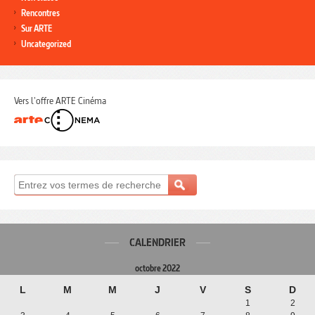
Rencontres
Sur ARTE
Uncategorized
Vers l'offre ARTE Cinéma
CALENDRIER
octobre 2022
L
M
M
J
V
S
D
1
2