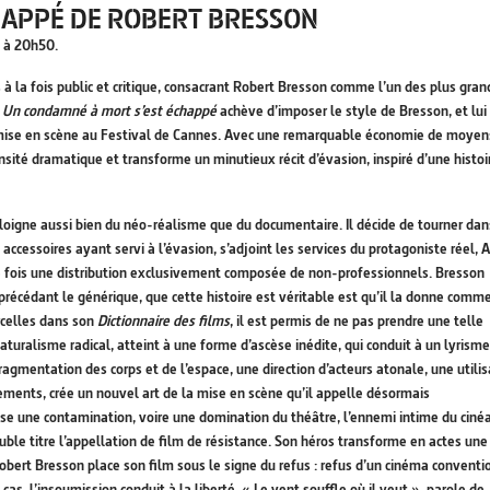
HAPPÉ DE ROBERT BRESSON
t à 20h50.
 à la fois public et critique, consacrant Robert Bresson comme l’un des plus gran
,
Un condamné à mort s’est échappé
achève d’imposer le style de Bresson, et lui
la mise en scène au Festival de Cannes. Avec une remarquable économie de moyen
nsité dramatique et transforme un minutieux récit d’évasion, inspiré d’une histoi
’éloigne aussi bien du néo-réalisme que du documentaire. Il décide de tourner dan
 accessoires ayant servi à l’évasion, s’adjoint les services du protagoniste réel, 
re fois une distribution exclusivement composée de non-professionnels. Bresson
précédant le générique, que cette histoire est véritable est qu’il la donne comme
rcelles dans son
Dictionnaire des films
, il est permis de ne pas prendre une telle
aturalisme radical, atteint à une forme d’ascèse inédite, qui conduit à un lyrisme
agmentation des corps et de l’espace, une direction d’acteurs atonale, une utilis
ments, crée un nouvel art de la mise en scène qu’il appelle désormais
se une contamination, voire une domination du théâtre, l’ennemi intime du ciné
ble titre l’appellation de film de résistance. Son héros transforme en actes une
obert Bresson place son film sous le signe du refus : refus d’un cinéma conventi
cas, l’insoumission conduit à la liberté. « Le vent souffle où il veut », parole de