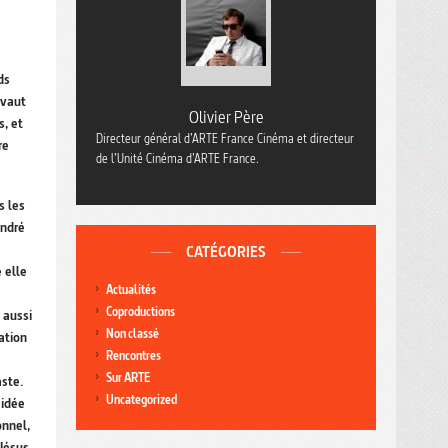
ds
 vaut
Olivier Père
s, et
Directeur général d’ARTE France Cinéma et directeur
re
de l’Unité Cinéma d’ARTE France.
s les
André
CATÉGORIES
 elle
Actualités
Coproductions
 aussi
Non classé
ation
Rencontres
Sur ARTE
aste.
Uncategorized
 idée
onnel,
 Jésus