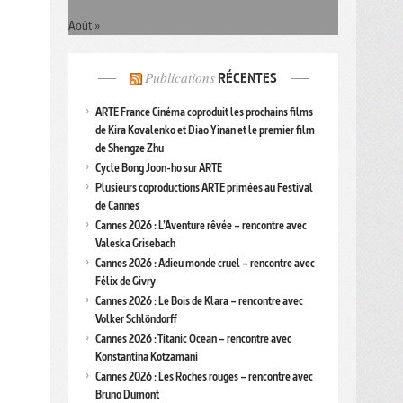
Août »
Publications
RÉCENTES
ARTE France Cinéma coproduit les prochains films
de Kira Kovalenko et Diao Yinan et le premier film
de Shengze Zhu
Cycle Bong Joon-ho sur ARTE
Plusieurs coproductions ARTE primées au Festival
de Cannes
Cannes 2026 : L’Aventure rêvée – rencontre avec
Valeska Grisebach
Cannes 2026 : Adieu monde cruel – rencontre avec
Félix de Givry
Cannes 2026 : Le Bois de Klara – rencontre avec
Volker Schlöndorff
Cannes 2026 : Titanic Ocean – rencontre avec
Konstantina Kotzamani
Cannes 2026 : Les Roches rouges – rencontre avec
Bruno Dumont