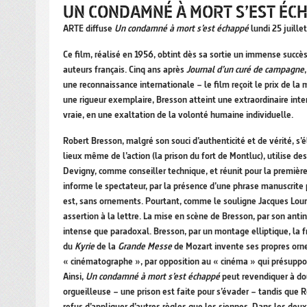
UN CONDAMNÉ À MORT S’EST ÉC
ARTE diffuse
Un condamné à mort s’est échappé
lundi 25 juille
Ce film, réalisé en 1956, obtint dès sa sortie un immense succès
auteurs français. Cinq ans après
Journal d’un curé de campagne
une reconnaissance internationale – le film reçoit le prix de 
une rigueur exemplaire, Bresson atteint une extraordinaire inte
vraie, en une exaltation de la volonté humaine individuelle.
Robert Bresson, malgré son souci d’authenticité et de vérité, s
lieux même de l’action (la prison du fort de Montluc), utilise des
Devigny, comme conseiller technique, et réunit pour la premiè
informe le spectateur, par la présence d’une phrase manuscrite 
est, sans ornements. Pourtant, comme le souligne Jacques Lou
assertion à la lettre. La mise en scène de Bresson, par son antin
intense que paradoxal. Bresson, par un montage elliptique, la fr
du
Kyrie
de la
Grande Messe
de Mozart invente ses propres orne
« cinématographe », par opposition au « cinéma » qui présuppo
Ainsi,
Un condamné à mort s’est échappé
peut revendiquer à dou
orgueilleuse – une prison est faite pour s’évader – tandis que R
refus d’appliquer d’autres règles que les siennes. Dans les deux 