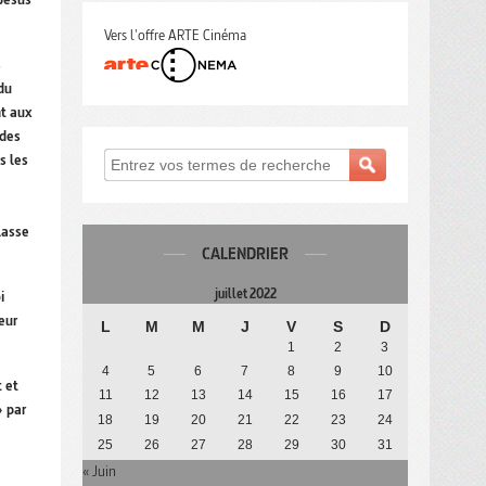
Vers l'offre ARTE Cinéma
s
du
nt aux
des
s les
lasse
CALENDRIER
juillet 2022
i
eur
L
M
M
J
V
S
D
1
2
3
4
5
6
7
8
9
10
t et
11
12
13
14
15
16
17
» par
18
19
20
21
22
23
24
25
26
27
28
29
30
31
« Juin