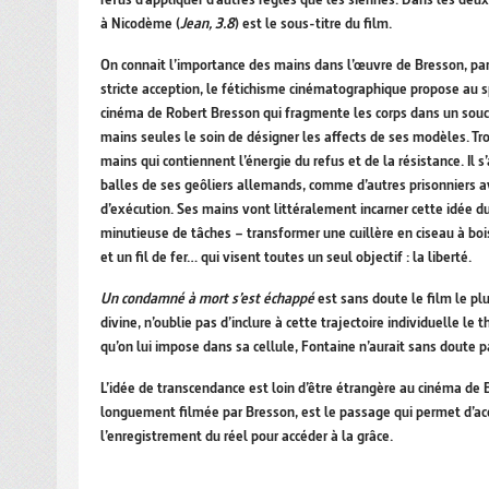
à Nicodème (
Jean, 3.8
) est le sous-titre du film.
On connait l’importance des mains dans l’œuvre de Bresson, part
stricte acception, le fétichisme cinématographique propose au s
cinéma de Robert Bresson qui fragmente les corps dans un souci 
mains seules le soin de désigner les affects de ses modèles. Tr
mains qui contiennent l’énergie du refus et de la résistance. Il 
balles de ses geôliers allemands, comme d’autres prisonniers ava
d’exécution. Ses mains vont littéralement incarner cette idée d
minutieuse de tâches – transformer une cuillère en ciseau à boi
et un fil de fer… qui visent toutes un seul objectif : la liberté.
Un condamné à mort s’est échappé
est sans doute le film le plu
divine, n’oublie pas d’inclure à cette trajectoire individuelle l
qu’on lui impose dans sa cellule, Fontaine n’aurait sans doute p
L’idée de transcendance est loin d’être étrangère au cinéma de 
longuement filmée par Bresson, est le passage qui permet d’accé
l’enregistrement du réel pour accéder à la grâce.