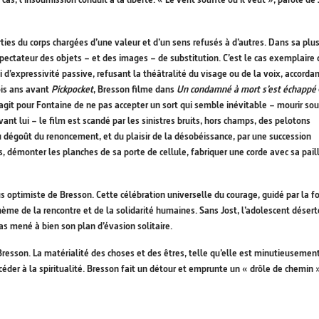
ies du corps chargées d’une valeur et d’un sens refusés à d’autres. Dans sa plu
pectateur des objets – et des images – de substitution. C’est le cas exemplaire 
d’expressivité passive, refusant la théâtralité du visage ou de la voix, accorda
ois ans avant
Pickpocket
, Bresson filme dans
Un condamné à mort s’est échappé
s’agit pour Fontaine de ne pas accepter un sort qui semble inévitable – mourir sou
nt lui – le film est scandé par les sinistres bruits, hors champs, des pelotons
u dégoût du renoncement, et du plaisir de la désobéissance, par une succession
s, démonter les planches de sa porte de cellule, fabriquer une corde avec sa pail
s optimiste de Bresson. Cette célébration universelle du courage, guidé par la fo
e thème de la rencontre et de la solidarité humaines. Sans Jost, l’adolescent désert
as mené à bien son plan d’évasion solitaire.
Bresson. La matérialité des choses et des êtres, telle qu’elle est minutieusemen
der à la spiritualité. Bresson fait un détour et emprunte un « drôle de chemin 