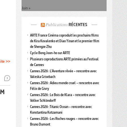
Juin »
Publications
RÉCENTES
ARTE France Cinéma coproduit les prochains films
de Kira Kovalenko et Diao Yinan et le premier film
de Shengze Zhu
Cycle Bong Joon-ho sur ARTE
Plusieurs coproductions ARTE primées au Festival
uite >>
de Cannes
Cannes 2026 : L’Aventure rêvée – rencontre avec
Valeska Grisebach
3
Cannes 2026 : Adieu monde cruel – rencontre avec
Félix de Givry
LM
Cannes 2026 : Le Bois de Klara – rencontre avec
Volker Schlöndorff
Cannes 2026 : Titanic Ocean – rencontre avec
Konstantina Kotzamani
Cannes 2026 : Les Roches rouges – rencontre avec
Bruno Dumont