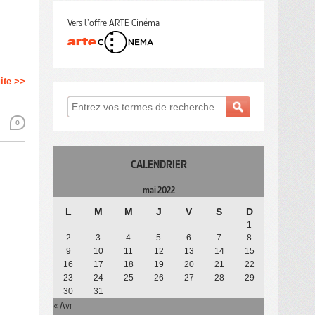
Vers l'offre ARTE Cinéma
uite >>
0
CALENDRIER
mai 2022
L
M
M
J
V
S
D
1
2
3
4
5
6
7
8
9
10
11
12
13
14
15
16
17
18
19
20
21
22
23
24
25
26
27
28
29
30
31
« Avr