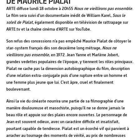
DE MAURICE PIALAT
ARTE diffuse lundi 18 octobre à 20h55
Nous ne vieillirons pas ensemble
.
Le film sera suivi d’un documentaire inédit de William Karel,
Sous le
soleil de Pialat
, également disponible en télévision de rattrapage sur
ARTE.tv et la chaîne cinéma d’ARTE sur YouTube.
Son refus des concessions n’a pas empêché Maurice Pialat de côtoyer le
star-system français dès son deuxième long métrage,
Nous ne
vieillirons pas ensemble
, en 1972. Jean Yanne et Marlène Jobert,
grandes vedettes populaires de l’époque, y tiennent les rôles principaux.
Pialat ne cache pas la dimension autobiographique du film, description
d’une relation extra-conjugale puis d’une rupture entre un homme et
une femme plus jeune que lui. C’est âpre, cruel et finalement
bouleversant.
Ainsi la vie du cinéaste nourrira une partie de sa filmographie d’une
manière douloureuse et masochiste, puisqu’il ne se donne jamais le
beau rôle et appuie sur des plaies encore ouvertes. Le personnage de
Jean est souvent odieux, avec un caractère difficile et insatisfait,
pourtant capable de tendresse. Pialat est un écorché vif qui parvient à
arracher au tournage des moments de vérité, au prix de nombreuses