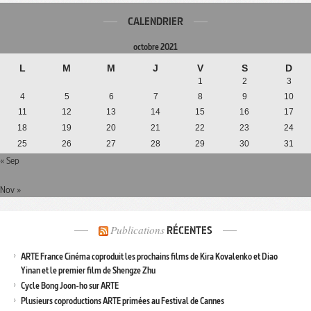
CALENDRIER
octobre 2021
L
M
M
J
V
S
D
1
2
3
4
5
6
7
8
9
10
11
12
13
14
15
16
17
18
19
20
21
22
23
24
25
26
27
28
29
30
31
« Sep
Nov »
Publications
RÉCENTES
ARTE France Cinéma coproduit les prochains films de Kira Kovalenko et Diao
Yinan et le premier film de Shengze Zhu
Cycle Bong Joon-ho sur ARTE
Plusieurs coproductions ARTE primées au Festival de Cannes