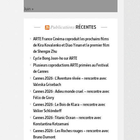
Juin »
Publications
RÉCENTES
ARTE France Cinéma coproduit les prochains films
de Kira Kovalenko et Diao Yinan et le premier film
de Shengze Zhu
Cycle Bong Joon-ho sur ARTE
Plusieurs coproductions ARTE primées au Festival
de Cannes
Cannes 2026 : L’Aventure rêvée – rencontre avec
Valeska Grisebach
Cannes 2026 : Adieu monde cruel – rencontre avec
Félix de Givry
Cannes 2026 : Le Bois de Klara – rencontre avec
Volker Schlöndorff
Cannes 2026 : Titanic Ocean – rencontre avec
Konstantina Kotzamani
Cannes 2026 : Les Roches rouges – rencontre avec
Bruno Dumont