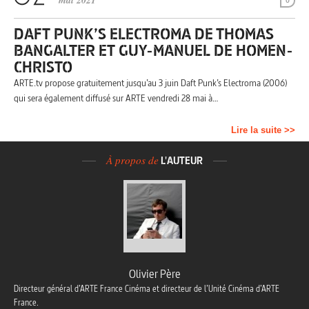
mai 2021
0
DAFT PUNK’S ELECTROMA DE THOMAS
BANGALTER ET GUY-MANUEL DE HOMEN-
CHRISTO
ARTE.tv propose gratuitement jusqu’au 3 juin Daft Punk’s Electroma (2006)
qui sera également diffusé sur ARTE vendredi 28 mai à…
Lire la suite >>
À propos de
L'AUTEUR
Olivier Père
Directeur général d’ARTE France Cinéma et directeur de l’Unité Cinéma d’ARTE
France.