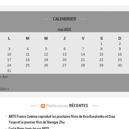
CALENDRIER
mai 2021
L
M
M
J
V
S
D
1
2
3
4
5
6
7
8
9
10
11
12
13
14
15
16
17
18
19
20
21
22
23
24
25
26
27
28
29
30
31
« Avr
Juin »
Publications
RÉCENTES
ARTE France Cinéma coproduit les prochains films de Kira Kovalenko et Diao
Yinan et le premier film de Shengze Zhu
Cycle Bong Joon-ho sur ARTE