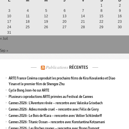
L
M
M
J
V
S
D
1
2
3
4
5
6
7
8
9
10
11
12
13
14
15
16
17
18
19
20
21
22
23
24
25
26
27
28
29
30
31
« Juil
Sep »
Publications
RÉCENTES
ARTE France Cinéma coproduit les prochains films de Kira Kovalenko et Diao
Yinan et le premier film de Shengze Zhu
Cycle Bong Joon-ho sur ARTE
Plusieurs coproductions ARTE primées au Festival de Cannes
Cannes 2026 : L’Aventure rêvée – rencontre avec Valeska Grisebach
Cannes 2026 : Adieu monde cruel – rencontre avec Félix de Givry
Cannes 2026 : Le Bois de Klara – rencontre avec Volker Schlöndorff
Cannes 2026 : Titanic Ocean – rencontre avec Konstantina Kotzamani
Cannes 2026 : Les Roches rouges – rencontre avec Bruno Dumont