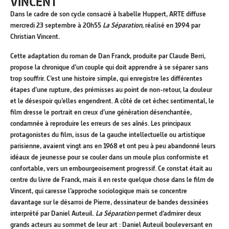
VINCENT
Dans le cadre de son cycle consacré à Isabelle Huppert, ARTE diffuse
mercredi 23 septembre à 20h55
La Séparation
, réalisé en 1994 par
Christian Vincent.
Cette adaptation du roman de Dan Franck, produite par Claude Berri,
propose la chronique d’un couple qui doit apprendre à se séparer sans
trop souffrir. C’est une histoire simple, qui enregistre les différentes
étapes d’une rupture, des prémisses au point de non-retour, la douleur
et le désespoir qu’elles engendrent. A côté de cet échec sentimental, le
film dresse le portrait en creux d’une génération désenchantée,
condamnée à reproduire les erreurs de ses aînés. Les principaux
protagonistes du film, issus de la gauche intellectuelle ou artistique
parisienne, avaient vingt ans en 1968 et ont peu à peu abandonné leurs
idéaux de jeunesse pour se couler dans un moule plus conformiste et
confortable, vers un embourgeoisement progressif. Ce constat était au
centre du livre de Franck, mais il en reste quelque chose dans le film de
Vincent, qui caresse l’approche sociologique mais se concentre
davantage sur le désarroi de Pierre, dessinateur de bandes dessinées
interprété par Daniel Auteuil.
La Séparation
permet d’admirer deux
grands acteurs au sommet de leur art : Daniel Auteuil bouleversant en