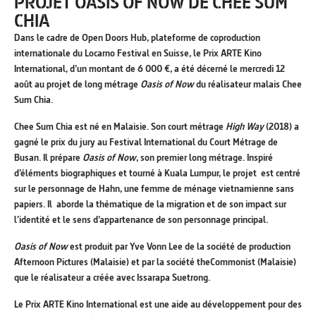
PROJET OASIS OF NOW DE CHEE SUM
CHIA
Dans le cadre de Open Doors Hub, plateforme de coproduction
internationale du Locarno Festival en Suisse, le Prix ARTE Kino
International, d’un montant de 6 000 €, a été décerné le mercredi 12
août au projet de long métrage
Oasis of Now
du réalisateur malais Chee
Sum Chia.
Chee Sum Chia est né en Malaisie. Son court métrage
High Way
(2018) a
gagné le prix du jury au Festival International du Court Métrage de
Busan. Il prépare
Oasis of Now
, son premier long métrage. Inspiré
d’éléments biographiques et tourné à Kuala Lumpur, le projet est centré
sur le personnage de Hahn, une femme de ménage vietnamienne sans
papiers. Il aborde la thématique de la migration et de son impact sur
l’identité et le sens d’appartenance de son personnage principal.
Oasis of Now
est produit par Yve Vonn Lee de la société de production
Afternoon Pictures (Malaisie) et par la société theCommonist (Malaisie)
que le réalisateur a créée avec Issarapa Suetrong.
Le Prix ARTE Kino International est une aide au développement pour des