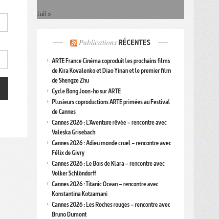
Juil »
Publications
RÉCENTES
ARTE France Cinéma coproduit les prochains films
de Kira Kovalenko et Diao Yinan et le premier film
de Shengze Zhu
Cycle Bong Joon-ho sur ARTE
Plusieurs coproductions ARTE primées au Festival
de Cannes
Cannes 2026 : L’Aventure rêvée – rencontre avec
Valeska Grisebach
Cannes 2026 : Adieu monde cruel – rencontre avec
Félix de Givry
Cannes 2026 : Le Bois de Klara – rencontre avec
Volker Schlöndorff
Cannes 2026 : Titanic Ocean – rencontre avec
Konstantina Kotzamani
Cannes 2026 : Les Roches rouges – rencontre avec
Bruno Dumont