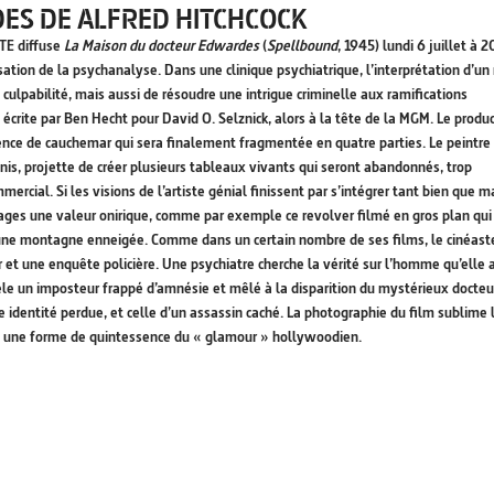
ES DE ALFRED HITCHCOCK
TE diffuse
La Maison du docteur Edwardes
(
Spellbound
, 1945) lundi 6 juillet à 
sation de la psychanalyse. Dans une clinique psychiatrique, l’interprétation d’un
ulpabilité, mais aussi de résoudre une intrigue criminelle aux ramifications
écrite par Ben Hecht pour David O. Selznick, alors à la tête de la MGM. Le produ
uence de cauchemar qui sera finalement fragmentée en quatre parties. Le peintre
nis, projette de créer plusieurs tableaux vivants qui seront abandonnés, trop
cial. Si les visions de l’artiste génial finissent par s’intégrer tant bien que m
mages une valeur onirique, comme par exemple ce revolver filmé en gros plan qui
d’une montagne enneigée. Comme dans un certain nombre de ses films, le cinéast
t une enquête policière. Une psychiatre cherche la vérité sur l’homme qu’elle 
le un imposteur frappé d’amnésie et mêlé à la disparition du mystérieux docteu
identité perdue, et celle d’un assassin caché. La photographie du film sublime 
ns une forme de quintessence du « glamour » hollywoodien.