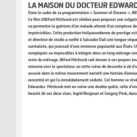
LA MAISON DU DOCTEUR EDWARD
Dans le cadre de sa programmation « Summer of Dreams », AR
Ce film d’Alfred Hitchcock est célèbre pour proposer une vulgari
va permettre la guérison d’un malade atteint d’un complexe de c
imprévisibles. Cette production hollywoodienne de prestige est 
et directeur de studio a confié à Salvador Dali une longue séq
surréaliste, qui jouissait d’une immense popularité aux États-U
compliqués ou impossibles à intégrer dans un long métrage commer
reste du métrage, Alfred Hitchcock sait donner à ses propres i
retourne vers le spectateur, ou cette scène de descente à ski 
associe dans le même mouvement narratif une histoire d’amour e
rencontré et qui l’a immédiatement séduite. Cet homme se révè
Edwardes. Hitchcock met en scène une double quête, celle d’une 
beauté de ses deux stars, Ingrid Bergman et Gregory Peck, da