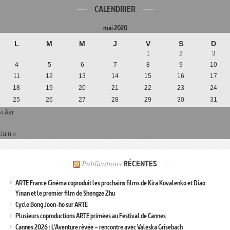
CALENDRIER
mai 2020
L
M
M
J
V
S
D
1
2
3
4
5
6
7
8
9
10
11
12
13
14
15
16
17
18
19
20
21
22
23
24
25
26
27
28
29
30
31
« Avr
Juin »
Publications
RÉCENTES
ARTE France Cinéma coproduit les prochains films de Kira Kovalenko et Diao
Yinan et le premier film de Shengze Zhu
Cycle Bong Joon-ho sur ARTE
Plusieurs coproductions ARTE primées au Festival de Cannes
Cannes 2026 : L’Aventure rêvée – rencontre avec Valeska Grisebach