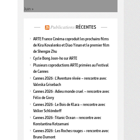
Juin »
Publications
RÉCENTES
ARTE France Cinéma coproduit les prochains films
de Kira Kovalenko et Diao Yinan et le premier film
de Shengze Zhu
Cycle Bong Joon-ho sur ARTE
Plusieurs coproductions ARTE primées au Festival
de Cannes
Cannes 2026 : L’Aventure rêvée – rencontre avec
Valeska Grisebach
Cannes 2026 : Adieu monde cruel – rencontre avec
Félix de Givry
Cannes 2026 : Le Bois de Klara – rencontre avec
Volker Schlöndorff
Cannes 2026 : Titanic Ocean – rencontre avec
Konstantina Kotzamani
Cannes 2026 : Les Roches rouges – rencontre avec
Bruno Dumont