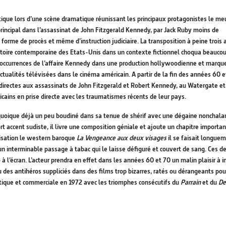
ntique lors d’une scène dramatique réunissant les principaux protagonistes le me
ncipal dans l’assassinat de John Fitzgerald Kennedy, par Jack Ruby moins de
forme de procès et même d’instruction judiciaire. La transposition à peine trois 
istoire contemporaine des Etats-Unis dans un contexte fictionnel choqua beauco
s occurrences de l’affaire Kennedy dans une production hollywoodienne et marqu
actualités télévisées dans le cinéma américain. A partir de la fin des années 60 
directes aux assassinats de John Fitzgerald et Robert Kennedy, au Watergate et
ains en prise directe avec les traumatismes récents de leur pays.
uoique déjà un peu boudiné dans sa tenue de shérif avec une dégaine nonchala
t accent sudiste, il livre une composition géniale et ajoute un chapitre importan
lisation le western baroque
La Vengeance aux deux visages
il se faisait longue
’un interminable passage à tabac qui le laisse défiguré et couvert de sang. Ces d
l’écran. L’acteur prendra en effet dans les années 60 et 70 un malin plaisir à i
 des antihéros suppliciés dans des films trop bizarres, ratés ou dérangeants pou
istique et commerciale en 1972 avec les triomphes consécutifs du
Parrain
et du
De