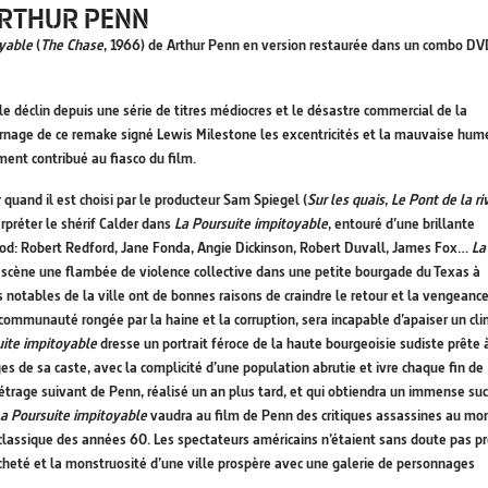
ARTHUR PENN
yable
(
The Chase
, 1966) de Arthur Penn en version restaurée dans un combo DV
le déclin depuis une série de titres médiocres et le désastre commercial de la
rnage de ce remake signé Lewis Milestone les excentricités et la mauvaise hum
ment contribué au fiasco du film.
quand il est choisi par le producteur Sam Spiegel (
Sur les quais
,
Le Pont de la ri
erpréter le shérif Calder dans
La Poursuite impitoyable
, entouré d’une brillante
ood: Robert Redford, Jane Fonda, Angie Dickinson, Robert Duvall, James Fox…
La
 scène une flambée de violence collective dans une petite bourgade du Texas à
s notables de la ville ont de bonnes raisons de craindre le retour et la vengeance
ommunauté rongée par la haine et la corruption, sera incapable d’apaiser un cl
uite impitoyable
dresse un portrait féroce de la haute bourgeoisie sudiste prête 
èges de sa caste, avec la complicité d’une population abrutie et ivre chaque fin de
étrage suivant de Penn, réalisé un an plus tard, et qui obtiendra un immense su
a Poursuite impitoyable
vaudra au film de Penn des critiques assassines au m
n classique des années 60. Les spectateurs américains n’étaient sans doute pas pr
lâcheté et la monstruosité d’une ville prospère avec une galerie de personnages