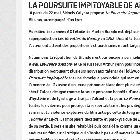
LA POURSUITE IMPITOYABLE DE 
A partir du 22 mai, Sidonis Calysta propose
La Poursuite impito
Blu-ray, accompagné d’un livre.
Au milieu des années 60 l’étoile de Marlon Brando est déjà sur 
superproduction
Les Révoltés du Bounty
en 1962. Durant le tou
l’acteur ont atteint des proportions extraordinaires et ont large
Néanmoins la réputation de Brando n’est pas encore à son nadir 
Kwaï
,
Lawrence d’Arabie
) et le réalisateur Arthur Penn pour int
distribution regroupant plusieurs nouveaux talents de Hollyw
Poursuite impitoyable
est une chronique provinciale qui met en
l’annonce de l’évasion d’un jeune prisonnier blanc dont plusieur
shérif Calder, désigné comme la seule personne honnête d’une c
d’hystérie et de lynchage attisé par l’alcool et la peur.
La Pours
toutes les vilenies pour protéger la respectabilité et les privil
semaine. La violence explosive du film anticipe celle du long m
:
Bonnie et Clyde
. L’atmosphère décadente et paroxystique de
L
de sa sortie. Il sera ensuite réhabilité puis considéré comme u
endurer un film aussi critique qui n’hésitait pas à dénoncer la 
irrécupérables et pourtant désespérément « normaux ».