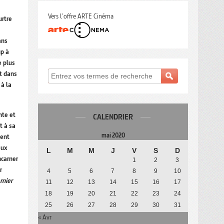
Vers l'offre ARTE Cinéma
urtre
ans
up à
e plus
et dans
 à la
nte et
CALENDRIER
t à sa
mai 2020
ment
eux
L
M
M
J
V
S
D
ncarner
1
2
3
r
4
5
6
7
8
9
10
rnier
11
12
13
14
15
16
17
18
19
20
21
22
23
24
25
26
27
28
29
30
31
« Avr