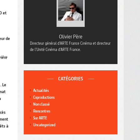
D et
Olivier Père
eur de
Directeur général d’ARTE France Cinéma et directeur
de l’Unité Cinéma d’ARTE France.
vière
CATÉGORIES
. Le
Actualités
imat
Coproductions
à
Non classé
Rencontres
ccès
Sur ARTE
oment
Uncategorized
êts à