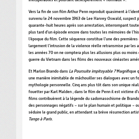
Vers la fin de son film Arthur Penn reproduit quasiment à l’ide
survenu le 24 novembre 1963 de Lee Harvey Oswald, suspect pri
quarante-huit heures après son arrestation, interrompant toute 
plus tard d’un épisode encore dans toutes les mémoires de l’h
l’époque du film. Cette séquence constitue l’une des première
largement l’intrusion de la violence réelle retransmise par les 
les années 70 on ne comptera plus les allusions plus ou moins 
guerre du Vietnam dans les films des nouveaux cinéastes améric
Et Marlon Brando dans
La Poursuite impitoyable ?
Magnifique q
une manière inimitable de mâchouiller ses dialogues avec un for
mythologie personnelle. Cinq ans plus tôt dans son unique réa
fouetter par Karl Malden ; dans le film de Penn il est victime d
films contribuèrent à la légende du sadomasochisme de Brando à 
des personnages négatifs – sur le plan humain et politique – ou
séduire le grand public, en attendant sa brève résurrection art
Tango à Paris
.