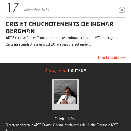
décembre 2019
0
CRIS ET CHUCHOTEMENTS DE INGMAR
BERGMAN
ARTE diffuse Cris et Chuchotements (Viskningar och rop, 1972) de Ingmar
Bergman lundi 3 février à 22h20, en version restaurée.…
Lire la suite >>
À propos de
L'AUTEUR
Olivier Père
Directeur général d’ARTE France Cinéma et directeur de l’Unité Cinéma d’ARTE
France.