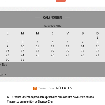
CALENDRIER
décembre 2019
L
M
M
J
V
S
D
1
2
3
4
5
6
7
8
9
10
11
12
13
14
15
16
17
18
19
20
21
22
23
24
25
26
27
28
29
30
31
« Nov
Jan »
Publications
RÉCENTES
ARTE France Cinéma coproduit les prochains films de Kira Kovalenko et Diao
Yinan et le premier film de Shengze Zhu