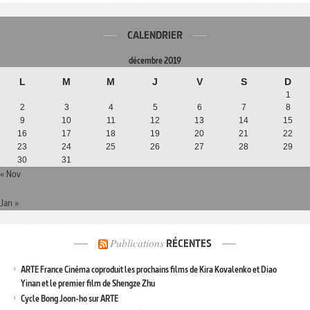
CALENDRIER
décembre 2019
L
M
M
J
V
S
D
1
2
3
4
5
6
7
8
9
10
11
12
13
14
15
16
17
18
19
20
21
22
23
24
25
26
27
28
29
30
31
« Nov
Jan »
Publications
RÉCENTES
ARTE France Cinéma coproduit les prochains films de Kira Kovalenko et Diao
Yinan et le premier film de Shengze Zhu
Cycle Bong Joon-ho sur ARTE