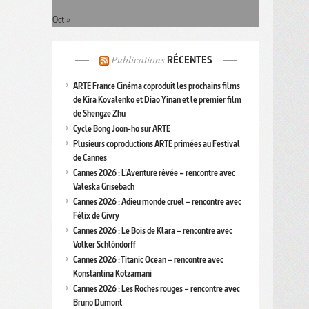
Oct »
Publications
RÉCENTES
ARTE France Cinéma coproduit les prochains films
de Kira Kovalenko et Diao Yinan et le premier film
de Shengze Zhu
Cycle Bong Joon-ho sur ARTE
Plusieurs coproductions ARTE primées au Festival
de Cannes
Cannes 2026 : L’Aventure rêvée – rencontre avec
Valeska Grisebach
Cannes 2026 : Adieu monde cruel – rencontre avec
Félix de Givry
Cannes 2026 : Le Bois de Klara – rencontre avec
Volker Schlöndorff
Cannes 2026 : Titanic Ocean – rencontre avec
Konstantina Kotzamani
Cannes 2026 : Les Roches rouges – rencontre avec
Bruno Dumont