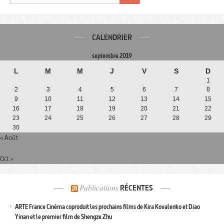
CALENDRIER
septembre 2019
L
M
M
J
V
S
D
1
2
3
4
5
6
7
8
9
10
11
12
13
14
15
16
17
18
19
20
21
22
23
24
25
26
27
28
29
30
« Août
Oct »
Publications
RÉCENTES
ARTE France Cinéma coproduit les prochains films de Kira Kovalenko et Diao
Yinan et le premier film de Shengze Zhu