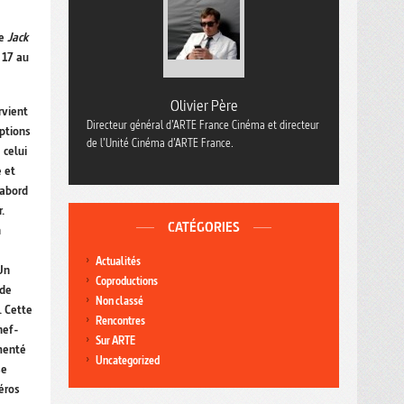
de
Jack
 17 au
Olivier Père
rvient
Directeur général d’ARTE France Cinéma et directeur
eptions
de l’Unité Cinéma d’ARTE France.
 celui
e et
’abord
.
CATÉGORIES
n
Actualités
Un
Coproductions
 de
Non classé
. Cette
Rencontres
hef-
Sur ARTE
menté
Uncategorized
se
héros