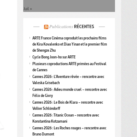
Juil »
Publications
RÉCENTES
ARTE France Cinéma coproduit les prochains films
de Kira Kovalenko et Diao Yinan et le premier film
de Shengze Zhu
Cycle Bong Joon-ho sur ARTE
Plusieurs coproductions ARTE primées au Festival
de Cannes
Cannes 2026 : L’Aventure rêvée – rencontre avec
Valeska Grisebach
Cannes 2026 : Adieu monde cruel – rencontre avec
Félix de Givry
Cannes 2026 : Le Bois de Klara – rencontre avec
Volker Schlöndorff
Cannes 2026 : Titanic Ocean – rencontre avec
Konstantina Kotzamani
Cannes 2026 : Les Roches rouges – rencontre avec
Bruno Dumont