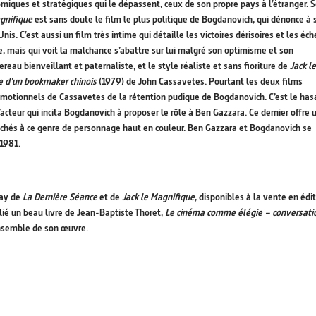
onomiques et stratégiques qui le dépassent, ceux de son propre pays à l’étranger. 
gnifique
est sans doute le film le plus politique de Bogdanovich, qui dénonce à 
s. C’est aussi un film très intime qui détaille les victoires dérisoires et les éch
, mais qui voit la malchance s’abattre sur lui malgré son optimisme et son
reau bienveillant et paternaliste, et le style réaliste et sans fioriture de
Jack le
e d’un bookmaker chinois
(1979) de John Cassavetes. Pourtant les deux films
 émotionnels de Cassavetes de la rétention pudique de Bogdanovich. C’est le has
acteur qui incita Bogdanovich à proposer le rôle à Ben Gazzara. Ce dernier offre 
ttachés à ce genre de personnage haut en couleur. Ben Gazzara et Bogdanovich se
 1981.
ray de
La Dernière Séance
et de
Jack le Magnifique
, disponibles à la vente en édi
lié un beau livre de Jean-Baptiste Thoret,
Le cinéma comme élégie – conversati
’ensemble de son œuvre.