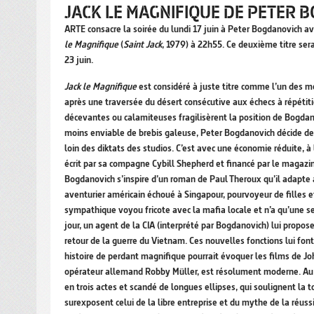
JACK LE MAGNIFIQUE DE PETER 
ARTE consacre la soirée du lundi 17 juin à Peter Bogdanovich av
le Magnifique
(
Saint Jack
, 1979) à 22h55. Ce deuxième titre se
23 juin.
Jack le Magnifique
est considéré à juste titre comme l’un des me
après une traversée du désert consécutive aux échecs à répétit
décevantes ou calamiteuses fragilisèrent la position de Bogdan
moins enviable de brebis galeuse, Peter Bogdanovich décide de 
loin des diktats des studios. C’est avec une économie réduite, 
écrit par sa compagne Cybill Shepherd et financé par le magazi
Bogdanovich s’inspire d’un roman de Paul Theroux qu’il adapte av
aventurier américain échoué à Singapour, pourvoyeur de filles et 
sympathique voyou fricote avec la mafia locale et n’a qu’une se
jour, un agent de la CIA (interprété par Bogdanovich) lui propo
retour de la guerre du Vietnam. Ces nouvelles fonctions lui font
histoire de perdant magnifique pourrait évoquer les films de 
opérateur allemand Robby Müller, est résolument moderne. Au s
en trois actes et scandé de longues ellipses, qui soulignent la 
surexposent celui de la libre entreprise et du mythe de la réussi