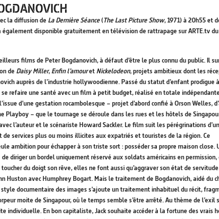
BOGDANOVICH
ec la diffusion de
La Dernière Séance
(
The Last Picture Show
, 1971) à 20h55 et 
ra également disponible gratuitement en télévision de rattrapage sur ARTE.tv du
illeurs films de Peter Bogdanovich, à défaut d’être le plus connu du public. Il su
ion de
Daisy Miller
,
Enfin l’amour
et
Nickelodeon
, projets ambitieux dont les réc
ovich auprès de l’industrie hollywoodienne. Passé du statut d’enfant prodigue à
se refaire une santé avec un film à petit budget, réalisé en totale indépendant
à l’issue d’une gestation rocambolesque – projet d’abord confié à Orson Welles, d
ne Playboy – que le tournage se déroule dans les rues et les hôtels de Singapour
ec l’auteur et le scénariste Howard Sackler. Le film suit les pérégrinations d’u
de services plus ou moins illicites aux expatriés et touristes de la région. Ce
ule ambition pour échapper à son triste sort : posséder sa propre maison close. 
se de diriger un bordel uniquement réservé aux soldats américains en permission,
 toucher du doigt son rêve, elles ne font aussi qu’aggraver son état de servitude
John Huston avec Humphrey Bogart. Mais le traitement de Bogdanovich, aidé du c
tyle documentaire des images s’ajoute un traitement inhabituel du récit, frag
torpeur moite de Singapour, où le temps semble s’être arrêté. Au thème de l’exil 
te individuelle. En bon capitaliste, Jack souhaite accéder à la fortune des vrais 