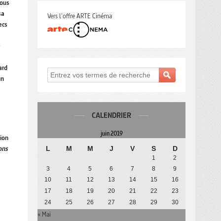
Sous
sa
Vers l'offre ARTE Cinéma
ecs
ard
un
CALENDRIER
juin 2019
tion
ons
L
M
M
J
V
S
D
1
2
3
4
5
6
7
8
9
10
11
12
13
14
15
16
17
18
19
20
21
22
23
24
25
26
27
28
29
30
« Mai