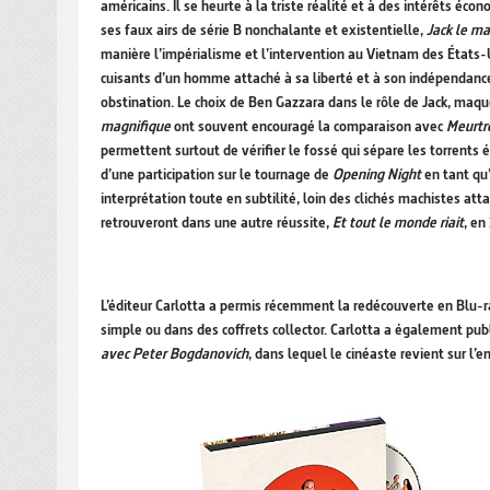
américains. Il se heurte à la triste réalité et à des intérêts éc
ses faux airs de série B nonchalante et existentielle,
Jack le ma
manière l’impérialisme et l’intervention au Vietnam des États-Uni
cuisants d’un homme attaché à sa liberté et à son indépendance
obstination. Le choix de Ben Gazzara dans le rôle de Jack, maque
magnifique
ont souvent encouragé la comparaison avec
Meurtr
permettent surtout de vérifier le fossé qui sépare les torrents
d’une participation sur le tournage de
Opening Night
en tant qu’
interprétation toute en subtilité, loin des clichés machistes a
retrouveront dans une autre réussite,
Et tout le monde riait
, en
L’éditeur Carlotta a permis récemment la redécouverte en Blu-
simple ou dans des coffrets collector. Carlotta a également pub
avec Peter Bogdanovich
, dans lequel le cinéaste revient sur l