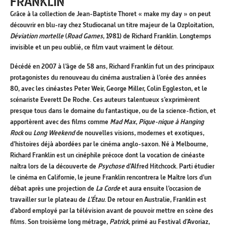
FRANKLIN
Grâce à la collection de Jean-Baptiste Thoret « make my day » on peut
découvrir en blu-ray chez Studiocanal un titre majeur de la Ozploitation,
Déviation mortelle
(
Road Games
, 1981) de Richard Franklin. Longtemps
invisible et un peu oublié, ce film vaut vraiment le détour.
Décédé en 2007 à l’âge de 58 ans, Richard Franklin fut un des principaux
protagonistes du renouveau du cinéma australien à l’orée des années
80, avec les cinéastes Peter Weir, George Miller, Colin Eggleston, et le
scénariste Everett De Roche. Ces auteurs talentueux s’exprimèrent
presque tous dans le domaine du fantastique, ou de la science-fiction, et
apportèrent avec des films comme
Mad Max
,
Pique-nique à Hanging
Rock
ou
Long Weekend
de nouvelles visions, modernes et exotiques,
d’histoires déjà abordées par le cinéma anglo-saxon. Né à Melbourne,
Richard Franklin est un cinéphile précoce dont la vocation de cinéaste
naîtra lors de la découverte de
Psychose
d’Alfred Hitchcock. Parti étudier
le cinéma en Californie, le jeune Franklin rencontrera le Maître lors d’un
débat après une projection de
La Corde
et aura ensuite l’occasion de
travailler sur le plateau de
L’Étau
. De retour en Australie, Franklin est
d’abord employé par la télévision avant de pouvoir mettre en scène des
films. Son troisième long métrage,
Patrick
, primé au Festival d’Avoriaz,