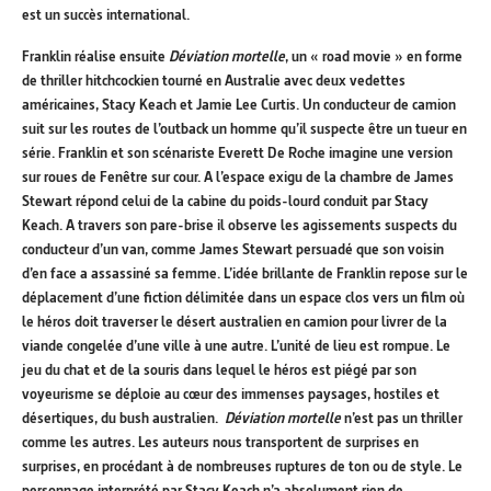
est un succès international.
Franklin réalise ensuite
Déviation mortelle
, un « road movie » en forme
de thriller hitchcockien tourné en Australie avec deux vedettes
américaines, Stacy Keach et Jamie Lee Curtis. Un conducteur de camion
suit sur les routes de l’outback un homme qu’il suspecte être un tueur en
série. Franklin et son scénariste Everett De Roche imagine une version
sur roues de Fenêtre sur cour. A l’espace exigu de la chambre de James
Stewart répond celui de la cabine du poids-lourd conduit par Stacy
Keach. A travers son pare-brise il observe les agissements suspects du
conducteur d’un van, comme James Stewart persuadé que son voisin
d’en face a assassiné sa femme. L’idée brillante de Franklin repose sur le
déplacement d’une fiction délimitée dans un espace clos vers un film où
le héros doit traverser le désert australien en camion pour livrer de la
viande congelée d’une ville à une autre. L’unité de lieu est rompue. Le
jeu du chat et de la souris dans lequel le héros est piégé par son
voyeurisme se déploie au cœur des immenses paysages, hostiles et
désertiques, du bush australien.
Déviation mortelle
n’est pas un thriller
comme les autres. Les auteurs nous transportent de surprises en
surprises, en procédant à de nombreuses ruptures de ton ou de style. Le
personnage interprété par Stacy Keach n’a absolument rien de