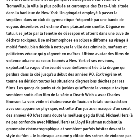
Tromaville, la ville la plus polluée et corrompue des Etats-Unis située
dans la banlieue de New York. Un gringalet employé à passer la
serpillère dans un club de gymnastique fréquenté par une bande de
voyous décérébrés est victime d’une plaisanterie cruelle. Déguisé en
tutu, il se jette par la fenêtre de désespoir et atterrit dans une cuve de
déchets toxiques. Il se métamorphose en colosse difforme au visage à
moitié fondu, bien décidé à nettoyer la ville des criminels, mafieux et
politiciens véreux qui y règnent en maîtres. Ultime avatar des films de
violence urbaine crasseux tournés à New York et ses environs,
exploitant la vague d’insécurité essentiellement liée à la drogue qui
perdura dans la cité jusqu’au début des années 90,
Toxic
égrène et
tourne en dérision toutes les situations d’agressions décrites par ces
films. Les gangs de punks et de junkies qu’affronte le vengeur toxique
semblent sortis d’un film de la série « Death Wish » avec Charles
Bronson. La voix virile et chaleureuse de Toxic, en totale contradiction
avec son apparence physique, est celle d’un justicier masqué d’un sérial
des années 40 (c’est sans doute le meilleur gag du film). Michael Herz (à
ne pas confondre avec Mikhaël Hers) et Lloyd Kaufman rudoient la
grammaire cinématographique et semblent parfois hésiter devant le
style du film – le burlesque assumé y côtoie des scènes de violence pas