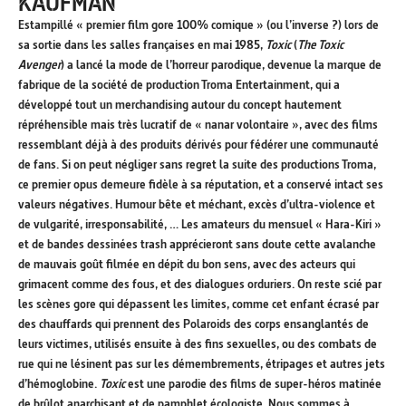
KAUFMAN
Estampillé « premier film gore 100% comique » (ou l’inverse ?) lors de
sa sortie dans les salles françaises en mai 1985,
Toxic
(
The Toxic
Avenger
) a lancé la mode de l’horreur parodique, devenue la marque de
fabrique de la société de production Troma Entertainment, qui a
développé tout un merchandising autour du concept hautement
répréhensible mais très lucratif de « nanar volontaire », avec des films
ressemblant déjà à des produits dérivés pour fédérer une communauté
de fans. Si on peut négliger sans regret la suite des productions Troma,
ce premier opus demeure fidèle à sa réputation, et a conservé intact ses
valeurs négatives. Humour bête et méchant, excès d’ultra-violence et
de vulgarité, irresponsabilité, … Les amateurs du mensuel « Hara-Kiri »
et de bandes dessinées trash apprécieront sans doute cette avalanche
de mauvais goût filmée en dépit du bon sens, avec des acteurs qui
grimacent comme des fous, et des dialogues orduriers. On reste scié par
les scènes gore qui dépassent les limites, comme cet enfant écrasé par
des chauffards qui prennent des Polaroids des corps ensanglantés de
leurs victimes, utilisés ensuite à des fins sexuelles, ou des combats de
rue qui ne lésinent pas sur les démembrements, étripages et autres jets
d’hémoglobine.
Toxic
est une parodie des films de super-héros matinée
de brûlot anarchisant et de pamphlet écologiste. Nous sommes à