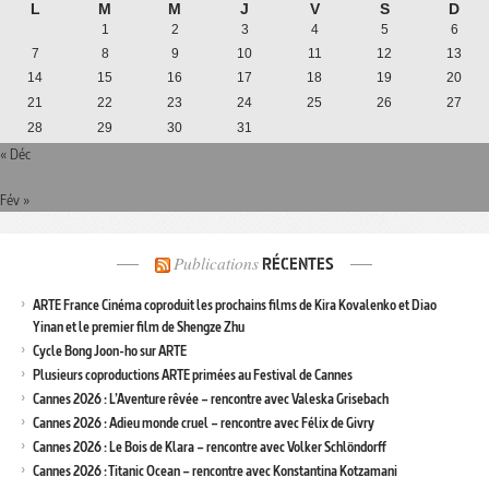
L
M
M
J
V
S
D
1
2
3
4
5
6
7
8
9
10
11
12
13
14
15
16
17
18
19
20
21
22
23
24
25
26
27
28
29
30
31
« Déc
Fév »
Publications
RÉCENTES
ARTE France Cinéma coproduit les prochains films de Kira Kovalenko et Diao
Yinan et le premier film de Shengze Zhu
Cycle Bong Joon-ho sur ARTE
Plusieurs coproductions ARTE primées au Festival de Cannes
Cannes 2026 : L’Aventure rêvée – rencontre avec Valeska Grisebach
Cannes 2026 : Adieu monde cruel – rencontre avec Félix de Givry
Cannes 2026 : Le Bois de Klara – rencontre avec Volker Schlöndorff
Cannes 2026 : Titanic Ocean – rencontre avec Konstantina Kotzamani