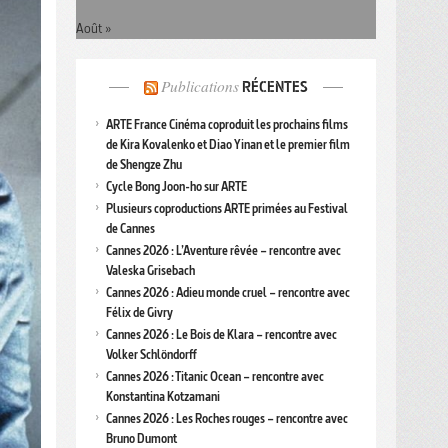
Août »
Publications
RÉCENTES
ARTE France Cinéma coproduit les prochains films
de Kira Kovalenko et Diao Yinan et le premier film
de Shengze Zhu
Cycle Bong Joon-ho sur ARTE
Plusieurs coproductions ARTE primées au Festival
de Cannes
Cannes 2026 : L’Aventure rêvée – rencontre avec
Valeska Grisebach
Cannes 2026 : Adieu monde cruel – rencontre avec
Félix de Givry
Cannes 2026 : Le Bois de Klara – rencontre avec
Volker Schlöndorff
Cannes 2026 : Titanic Ocean – rencontre avec
Konstantina Kotzamani
Cannes 2026 : Les Roches rouges – rencontre avec
Bruno Dumont