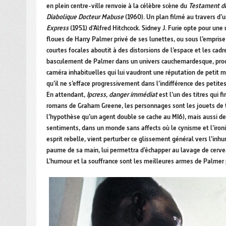
en plein centre-ville renvoie à la célèbre scène du
Testament d
Diabolique Docteur Mabuse
(1960). Un plan filmé au travers d’
Express
(1951) d’Alfred Hitchcock. Sidney J. Furie opte pour une
floues de Harry Palmer privé de ses lunettes, ou sous l’emprise d
courtes focales aboutit à des distorsions de l’espace et les ca
basculement de Palmer dans un univers cauchemardesque, proche d
caméra inhabituelles qui lui vaudront une réputation de petit
qu’il ne s’efface progressivement dans l’indifférence des petit
En attendant,
Ipcress, danger immédiat
est l’un des titres qui
romans de Graham Greene, les personnages sont les jouets de t
l’hypothèse qu’un agent double se cache au MI6), mais aussi des
sentiments, dans un monde sans affects où le cynisme et l’iron
esprit rebelle, vient perturber ce glissement général vers l’inh
paume de sa main, lui permettra d’échapper au lavage de cerveau
L’humour et la souffrance sont les meilleures armes de Palmer po