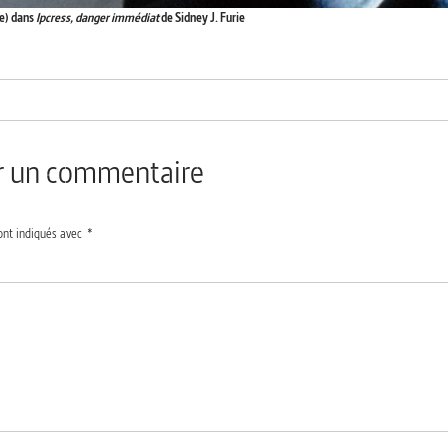
te) dans
Ipcress, danger immédiat
de Sidney J. Furie
er un commentaire
ont indiqués avec
*