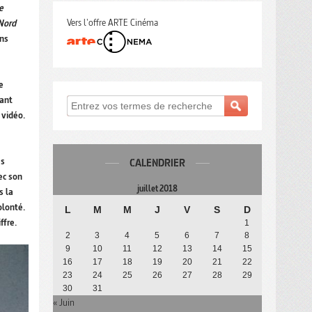
e
Vers l'offre ARTE Cinéma
Nord
ons
e
ant
 vidéo.
es
CALENDRIER
ec son
juillet 2018
s la
olonté.
L
M
M
J
V
S
D
ffre.
1
2
3
4
5
6
7
8
9
10
11
12
13
14
15
16
17
18
19
20
21
22
23
24
25
26
27
28
29
30
31
« Juin