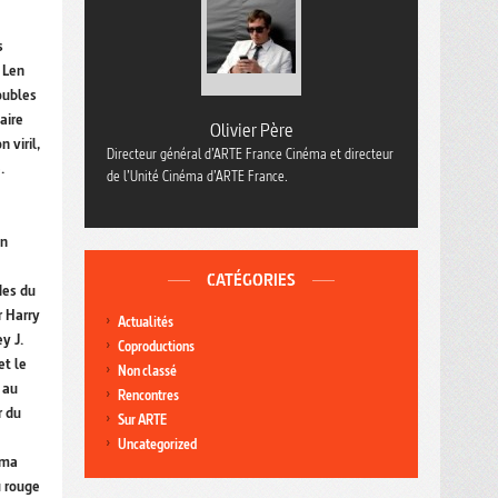
s
 Len
oubles
aire
Olivier Père
 viril,
Directeur général d’ARTE France Cinéma et directeur
.
de l’Unité Cinéma d’ARTE France.
on
CATÉGORIES
des du
r Harry
Actualités
y J.
Coproductions
et le
Non classé
 au
Rencontres
r du
Sur ARTE
Uncategorized
éma
u rouge