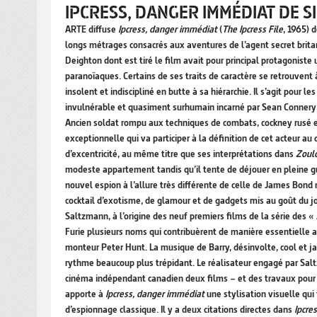
IPCRESS, DANGER IMMÉDIAT DE SI
ARTE diffuse
Ipcress, danger immédiat
(
The Ipcress File
, 1965) d
longs métrages consacrés aux aventures de l’agent secret brit
Deighton dont est tiré le film avait pour principal protagoniste
paranoïaques. Certains de ses traits de caractère se retrouvent
insolent et indiscipliné en butte à sa hiérarchie. Il s’agit pour
invulnérable et quasiment surhumain incarné par Sean Connery
Ancien soldat rompu aux techniques de combats, cockney rusé et 
exceptionnelle qui va participer à la définition de cet acteur au 
d’excentricité, au même titre que ses interprétations dans
Zoul
modeste appartement tandis qu’il tente de déjouer en pleine gue
nouvel espion à l’allure très différente de celle de James Bond
cocktail d’exotisme, de glamour et de gadgets mis au goût du jo
Saltzmann, à l’origine des neuf premiers films de la série des «
Furie plusieurs noms qui contribuèrent de manière essentielle
monteur Peter Hunt. La musique de Barry, désinvolte, cool et j
rythme beaucoup plus trépidant. Le réalisateur engagé par Saltzm
cinéma indépendant canadien deux films – et des travaux pour la
apporte à
Ipcress, danger immédiat
une stylisation visuelle q
d’espionnage classique. Il y a deux citations directes dans
Ipcre