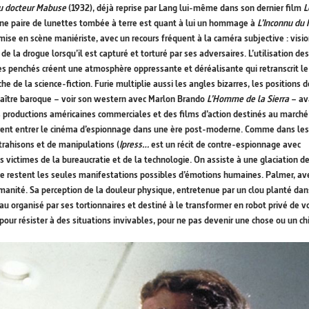
u docteur Mabuse
(1932), déjà reprise par Lang lui-même dans son dernier film
L
une paire de lunettes tombée à terre est quant à lui un hommage à
L’Inconnu du 
 mise en scène maniériste, avec un recours fréquent à la caméra subjective : visi
e la drogue lorsqu’il est capturé et torturé par ses adversaires. L’utilisation des
dres penchés créent une atmosphère oppressante et déréalisante qui retranscrit le
e la science-fiction. Furie multiplie aussi les angles bizarres, les positions d
 maître baroque – voir son western avec Marlon Brando
L’Homme de la Sierra
– av
es productions américaines commerciales et des films d’action destinés au marché
 firent entrer le cinéma d’espionnage dans une ère post-moderne. Comme dans les
rahisons et de manipulations (
Ipress…
est un récit de contre-espionnage avec
 victimes de la bureaucratie et de la technologie. On assiste à une glaciation d
ie restent les seules manifestations possibles d’émotions humaines. Palmer, av
umanité. Sa perception de la douleur physique, entretenue par un clou planté dan
 organisé par ses tortionnaires et destiné à le transformer en robot privé de v
ur résister à des situations invivables, pour ne pas devenir une chose ou un chi