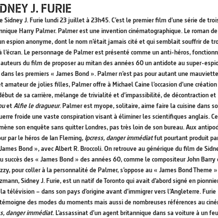
DNEY J. FURIE
e Sidney J. Furie lundi 23 juillet à 23h45. C’est le premier film d’une série de troi
annique Harry Palmer. Palmer est une invention cinématographique. Le roman de
 un espion anonyme, dont le nom n’était jamais cité et qui semblait souffrir de tr
 à l’écran. Le personnage de Palmer est présenté comme un anti-héros, fonctionn
 les auteurs du film de proposer au mitan des années 60 un antidote au super-espion
 dans les premiers « James Bond ». Palmer n’est pas pour autant une mauviette
amateur de jolies filles, Palmer offre à Michael Caine l’occasion d’une création
début de sa carrière, mélange de trivialité et d’impassibilité, de décontraction et
ou
et
Alfie le dragueur
. Palmer est myope, solitaire, aime faire la cuisine dans s
rre froide une vaste conspiration visant à éliminer les scientifiques anglais. Ce
 mène son enquête sans quitter Londres, pas très loin de son bureau. Aux antipo
ur par le héros de Ian Fleming,
Ipcress, danger immédiat
fut pourtant produit pa
 James Bond », avec Albert R. Broccoli. On retrouve au générique du film de Sidne
 au succès des « James Bond » des années 60, comme le compositeur John Barry 
azzy, pour coller à la personnalité de Palmer, s’oppose au « James Bond Theme »
ann, Sidney J. Furie, est un natif de Toronto qui avait d’abord signé en pionnie
 télévision – dans son pays d’origine avant d’immigrer vers l’Angleterre. Furie
ui témoigne des modes du moments mais aussi de nombreuses références au cin
ss, danger immédiat
. L’assassinat d’un agent britannique dans sa voiture à un fe