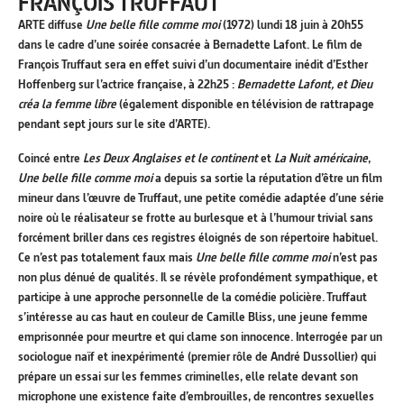
FRANÇOIS TRUFFAUT
ARTE diffuse
Une belle fille comme moi
(1972) lundi 18 juin à 20h55
dans le cadre d’une soirée consacrée à Bernadette Lafont. Le film de
François Truffaut sera en effet suivi d’un documentaire inédit d’Esther
Hoffenberg sur l’actrice française, à 22h25 :
Bernadette Lafont, et Dieu
créa la femme libre
(également disponible en télévision de rattrapage
pendant sept jours sur le site d’ARTE).
Coincé entre
Les Deux Anglaises et le continent
et
La Nuit américaine
,
Une belle fille comme moi
a depuis sa sortie la réputation d’être un film
mineur dans l’œuvre de Truffaut, une petite comédie adaptée d’une série
noire où le réalisateur se frotte au burlesque et à l’humour trivial sans
forcément briller dans ces registres éloignés de son répertoire habituel.
Ce n’est pas totalement faux mais
Une belle fille comme moi
n’est pas
non plus dénué de qualités. Il se révèle profondément sympathique, et
participe à une approche personnelle de la comédie policière. Truffaut
s’intéresse au cas haut en couleur de Camille Bliss, une jeune femme
emprisonnée pour meurtre et qui clame son innocence. Interrogée par un
sociologue naïf et inexpérimenté (premier rôle de André Dussollier) qui
prépare un essai sur les femmes criminelles, elle relate devant son
microphone une existence faite d’embrouilles, de rencontres sexuelles