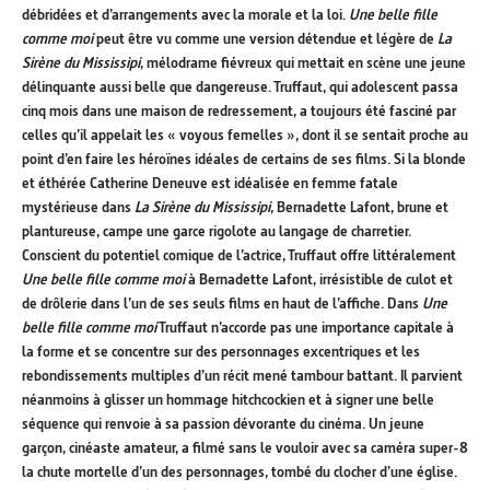
débridées et d’arrangements avec la morale et la loi.
Une belle fille
comme moi
peut être vu comme une version détendue et légère de
La
Sirène du Mississipi
, mélodrame fiévreux qui mettait en scène une jeune
délinquante aussi belle que dangereuse. Truffaut, qui adolescent passa
cinq mois dans une maison de redressement, a toujours été fasciné par
celles qu’il appelait les « voyous femelles », dont il se sentait proche au
point d’en faire les héroïnes idéales de certains de ses films. Si la blonde
et éthérée Catherine Deneuve est idéalisée en femme fatale
mystérieuse dans
La Sirène du Mississipi
, Bernadette Lafont, brune et
plantureuse, campe une garce rigolote au langage de charretier.
Conscient du potentiel comique de l’actrice, Truffaut offre littéralement
Une belle fille comme moi
à Bernadette Lafont, irrésistible de culot et
de drôlerie dans l’un de ses seuls films en haut de l’affiche. Dans
Une
belle fille comme moi
Truffaut n’accorde pas une importance capitale à
la forme et se concentre sur des personnages excentriques et les
rebondissements multiples d’un récit mené tambour battant. Il parvient
néanmoins à glisser un hommage hitchcockien et à signer une belle
séquence qui renvoie à sa passion dévorante du cinéma. Un jeune
garçon, cinéaste amateur, a filmé sans le vouloir avec sa caméra super-8
la chute mortelle d’un des personnages, tombé du clocher d’une église.