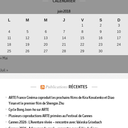
CALENDRIER
juin 2018
L
M
M
J
V
S
D
1
2
3
4
5
6
7
8
9
10
11
12
13
14
15
16
17
18
19
20
21
22
23
24
25
26
27
28
29
30
« Mai
Juil »
Publications
RÉCENTES
ARTE France Cinéma coproduit les prochains films de Kira Kovalenko et Diao
Yinan et le premier film de Shengze Zhu
Cycle Bong Joon-ho sur ARTE
Plusieurs coproductions ARTE primées au Festival de Cannes
Cannes 2026 : L’Aventure rêvée – rencontre avec Valeska Grisebach