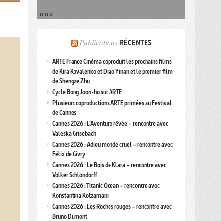
Juin »
Publications
RÉCENTES
ARTE France Cinéma coproduit les prochains films
de Kira Kovalenko et Diao Yinan et le premier film
de Shengze Zhu
Cycle Bong Joon-ho sur ARTE
Plusieurs coproductions ARTE primées au Festival
de Cannes
Cannes 2026 : L’Aventure rêvée – rencontre avec
Valeska Grisebach
Cannes 2026 : Adieu monde cruel – rencontre avec
Félix de Givry
Cannes 2026 : Le Bois de Klara – rencontre avec
Volker Schlöndorff
Cannes 2026 : Titanic Ocean – rencontre avec
Konstantina Kotzamani
Cannes 2026 : Les Roches rouges – rencontre avec
Bruno Dumont