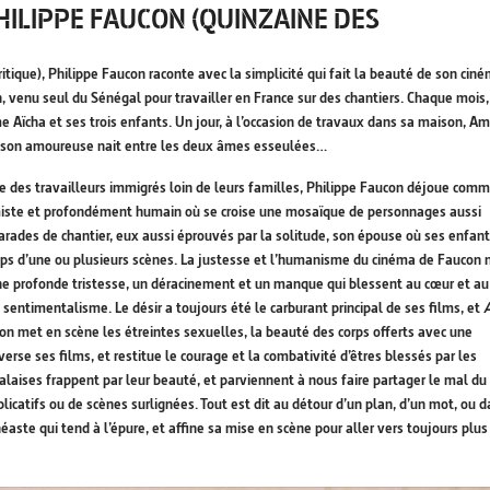
PHILIPPE FAUCON (QUINZAINE DES
ritique), Philippe Faucon raconte avec la simplicité qui fait la beauté de son cin
n, venu seul du Sénégal pour travailler en France sur des chantiers. Chaque mois
e Aïcha et ses trois enfants. Un jour, à l’occasion de travaux dans sa maison, Am
liaison amoureuse nait entre les deux âmes esseulées…
e des travailleurs immigrés loin de leurs familles, Philippe Faucon déjoue comm
timiste et profondément humain où se croise une mosaïque de personnages aussi
rades de chantier, eux aussi éprouvés par la solitude, son épouse où ses enfan
emps d’une ou plusieurs scènes. La justesse et l’humanisme du cinéma de Faucon 
e profonde tristesse, un déracinement et un manque qui blessent au cœur et au 
sentimentalisme. Le désir a toujours été le carburant principal de ses films, et
con met en scène les étreintes sexuelles, la beauté des corps offerts avec une
averse ses films, et restitue le courage et la combativité d’êtres blessés par les
alaises frappent par leur beauté, et parviennent à nous faire partager le mal du
icatifs ou de scènes surlignées. Tout est dit au détour d’un plan, d’un mot, ou 
néaste qui tend à l’épure, et affine sa mise en scène pour aller vers toujours plus