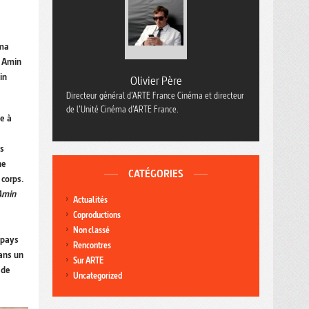
éma
, Amin
in
Olivier Père
Directeur général d’ARTE France Cinéma et directeur
de l’Unité Cinéma d’ARTE France.
e à
ts
ne
CATÉGORIES
corps.
Amin
Actualités
Coproductions
Non classé
 pays
Rencontres
dans un
Sur ARTE
 de
Uncategorized