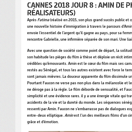
CANNES 2018 JOUR 8 : AMIN DE 
RÉALISATEURS)
Après
Fatima
(réalisé en 2015, son plus grand succès public et c
une nouvelle histoire d’immigration à travers le parcours d’Ami
envoie l’essentiel de l’argent qu’il gagne au pays, pour sa femm
rencontre Gabrielle, une infirmière séparée de son mari. Une 
Avec une question de société comme point de départ, la solitud
son habitude les pièges du film à thèse et déploie un récit in
crédibles qu’émouvants. Amin est le cœur du film mais ses cama
restés au Sénégal, et tous les autres existent avec force le t
sont jamais mièvres. La douceur apparente du film dissimule un
Pourtant Faucon ne verse pas non plus dans la mélancolie et le 
ne déroge pas à la règle. Le film déborde de sensualité, et Fau
simplicité et une évidence rares. il y a une énergie vitale qui tr
accidents de la vie et la dureté du monde. Les séquences sénég
ressenti par Amin. Faucon ne s’embarrasse pas de dialogues expl
entre-deux elliptique.
Amin
est l’un des meilleurs films d’un ci
grâce et d’émotion.