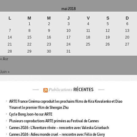
mai 2018
L
M
M
J
V
S
D
1
2
3
4
5
6
7
8
9
10
11
12
13
14
15
16
17
18
19
20
21
22
23
24
25
26
27
28
29
30
31
« Avr
Juin »
Publications
RÉCENTES
ARTE France Cinéma coproduit les prochains films de Kira Kovalenko et Diao
Yinan et le premier film de Shengze Zhu
Cycle Bong Joon-ho sur ARTE
Plusieurs coproductions ARTE primées au Festival de Cannes
Cannes 2026 : L’Aventure rêvée – rencontre avec Valeska Grisebach
Cannes 2026 : Adieu monde cruel – rencontre avec Félix de Givry