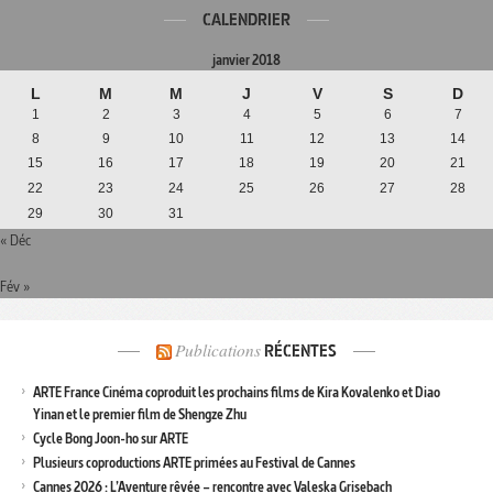
CALENDRIER
janvier 2018
L
M
M
J
V
S
D
1
2
3
4
5
6
7
8
9
10
11
12
13
14
15
16
17
18
19
20
21
22
23
24
25
26
27
28
29
30
31
« Déc
Fév »
Publications
RÉCENTES
ARTE France Cinéma coproduit les prochains films de Kira Kovalenko et Diao
Yinan et le premier film de Shengze Zhu
Cycle Bong Joon-ho sur ARTE
Plusieurs coproductions ARTE primées au Festival de Cannes
Cannes 2026 : L’Aventure rêvée – rencontre avec Valeska Grisebach