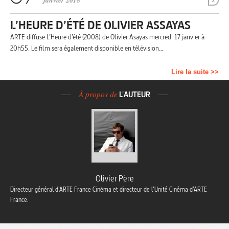
janvier 2018
2
L’HEURE D’ÉTÉ DE OLIVIER ASSAYAS
ARTE diffuse L’Heure d’été (2008) de Olivier Asayas mercredi 17 janvier à
20h55. Le film sera également disponible en télévision…
Lire la suite >>
À propos de
L'AUTEUR
Olivier Père
Directeur général d’ARTE France Cinéma et directeur de l’Unité Cinéma d’ARTE
France.