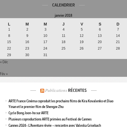
CALENDRIER
janvier 2018
L
M
M
J
V
S
D
1
2
3
4
5
6
7
8
9
10
11
12
13
14
15
16
17
18
19
20
21
22
23
24
25
26
27
28
29
30
31
« Déc
Fév »
Publications
RÉCENTES
ARTE France Cinéma coproduit les prochains films de Kira Kovalenko et Diao
Yinan et le premier film de Shengze Zhu
Cycle Bong Joon-ho sur ARTE
Plusieurs coproductions ARTE primées au Festival de Cannes
Cannes 2026 : L’Aventure rêvée – rencontre avec Valeska Grisebach