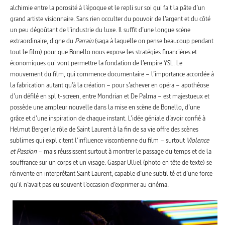
alchimie entre la porosité à l’époque et le repli sur soi qui fait la pâte d’un
grand artiste visionnaire. Sans rien occulter du pouvoir de l’argent et du côté
un peu dégoûtant de l’industrie du luxe. Il suffit d’une longue scène
extraordinaire, digne du
Parrain
(saga à laquelle on pense beaucoup pendant
tout le film) pour que Bonello nous expose les stratégies financières et
économiques qui vont permettre la fondation de l’empire YSL. Le
mouvement du film, qui commence documentaire – l’importance accordée à
la fabrication autant qu’à la création – pour s’achever en opéra – apothéose
d’un défilé en split-screen, entre Mondrian et De Palma – est majestueux et
possède une ampleur nouvelle dans la mise en scène de Bonello, d’une
grâce et d’une inspiration de chaque instant. L’idée géniale d’avoir confié à
Helmut Berger le rôle de Saint Laurent à la fin de sa vie offre des scènes
sublimes qui explicitent l’influence viscontienne du film – surtout
Violence
et Passion
– mais réussissent surtout à montrer le passage du temps et de la
souffrance sur un corps et un visage. Gaspar Ulliel (photo en tête de texte) se
réinvente en interprétant Saint Laurent, capable d’une subtilité et d’une force
qu’il n’avait pas eu souvent l’occasion d’exprimer au cinéma.