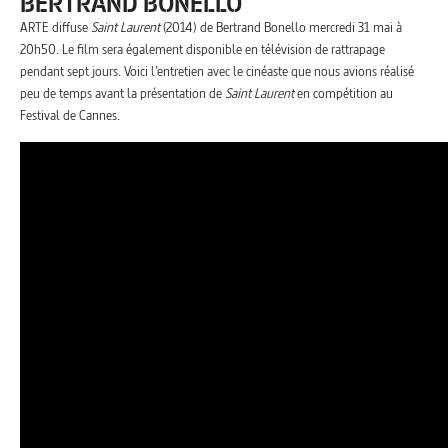
BERTRAND BONELLO
ARTE diffuse
Saint Laurent
(2014) de Bertrand Bonello mercredi 31 mai à
20h50. Le film sera également disponible en télévision de rattrapage
pendant sept jours. Voici l’entretien avec le cinéaste que nous avions réalisé
peu de temps avant la présentation de
Saint Laurent
en compétition au
Festival de Cannes.