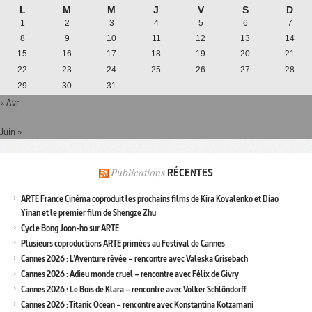
L
M
M
J
V
S
D
1
2
3
4
5
6
7
8
9
10
11
12
13
14
15
16
17
18
19
20
21
22
23
24
25
26
27
28
29
30
31
« Avr
Juin »
Publications
RÉCENTES
ARTE France Cinéma coproduit les prochains films de Kira Kovalenko et Diao
Yinan et le premier film de Shengze Zhu
Cycle Bong Joon-ho sur ARTE
Plusieurs coproductions ARTE primées au Festival de Cannes
Cannes 2026 : L’Aventure rêvée – rencontre avec Valeska Grisebach
Cannes 2026 : Adieu monde cruel – rencontre avec Félix de Givry
Cannes 2026 : Le Bois de Klara – rencontre avec Volker Schlöndorff
Cannes 2026 : Titanic Ocean – rencontre avec Konstantina Kotzamani