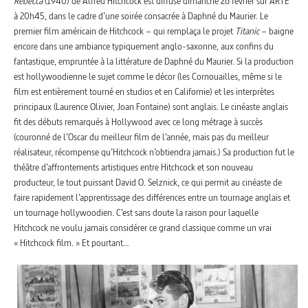
Rebecca
(1940) de Alfred Hitchcock est diffusé dimanche 26 février sur ARTE
à 20h45, dans le cadre d’une soirée consacrée à Daphné du Maurier. Le
premier film américain de Hitchcock – qui remplaça le projet
Titanic
– baigne
encore dans une ambiance typiquement anglo-saxonne, aux confins du
fantastique, empruntée à la littérature de Daphné du Maurier. Si la production
est hollywoodienne le sujet comme le décor (les Cornouailles, même si le
film est entièrement tourné en studios et en Californie) et les interprètes
principaux (Laurence Olivier, Joan Fontaine) sont anglais. Le cinéaste anglais
fit des débuts remarqués à Hollywood avec ce long métrage à succès
(couronné de l’Oscar du meilleur film de l’année, mais pas du meilleur
réalisateur, récompense qu’Hitchcock n’obtiendra jamais.) Sa production fut le
théâtre d’affrontements artistiques entre Hitchcock et son nouveau
producteur, le tout puissant David O. Selznick, ce qui permit au cinéaste de
faire rapidement l’apprentissage des différences entre un tournage anglais et
un tournage hollywoodien. C’est sans doute la raison pour laquelle
Hitchcock ne voulu jamais considérer ce grand classique comme un vrai
« Hitchcock film. » Et pourtant…