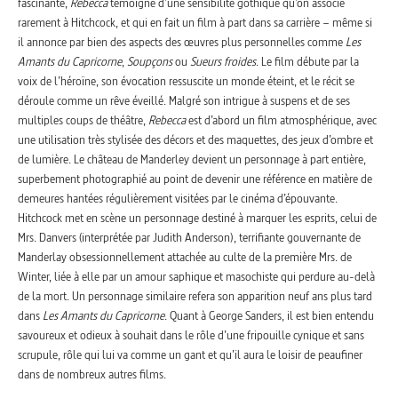
fascinante,
Rebecca
témoigne d’une sensibilité gothique qu’on associe
rarement à Hitchcock, et qui en fait un film à part dans sa carrière – même si
il annonce par bien des aspects des œuvres plus personnelles comme
Les
Amants du Capricorne
,
Soupçons
ou
Sueurs froides
. Le film débute par la
voix de l’héroïne, son évocation ressuscite un monde éteint, et le récit se
déroule comme un rêve éveillé. Malgré son intrigue à suspens et de ses
multiples coups de théâtre,
Rebecca
est d’abord un film atmosphérique, avec
une utilisation très stylisée des décors et des maquettes, des jeux d’ombre et
de lumière. Le château de Manderley devient un personnage à part entière,
superbement photographié au point de devenir une référence en matière de
demeures hantées régulièrement visitées par le cinéma d’épouvante.
Hitchcock met en scène un personnage destiné à marquer les esprits, celui de
Mrs. Danvers (interprétée par Judith Anderson), terrifiante gouvernante de
Manderlay obsessionnellement attachée au culte de la première Mrs. de
Winter, liée à elle par un amour saphique et masochiste qui perdure au-delà
de la mort. Un personnage similaire refera son apparition neuf ans plus tard
dans
Les Amants du Capricorne
. Quant à George Sanders, il est bien entendu
savoureux et odieux à souhait dans le rôle d’une fripouille cynique et sans
scrupule, rôle qui lui va comme un gant et qu’il aura le loisir de peaufiner
dans de nombreux autres films.