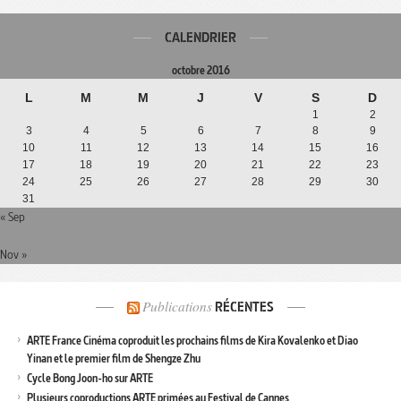
CALENDRIER
octobre 2016
L
M
M
J
V
S
D
1
2
3
4
5
6
7
8
9
10
11
12
13
14
15
16
17
18
19
20
21
22
23
24
25
26
27
28
29
30
31
« Sep
Nov »
Publications
RÉCENTES
ARTE France Cinéma coproduit les prochains films de Kira Kovalenko et Diao
Yinan et le premier film de Shengze Zhu
Cycle Bong Joon-ho sur ARTE
Plusieurs coproductions ARTE primées au Festival de Cannes