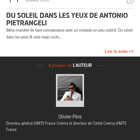
octobre 2016
0
DU SOLEIL DANS LES YEUX DE ANTONIO
PIETRANGELI
Belle manière de faire connaissance avec un cinéaste un peu oublié. Du soleil
dans les yeux (Il sole negli occhi,…
Lire la suite >>
À propos de
L'AUTEUR
Olivier Père
Directeur général d’ARTE France Cinéma et directeur de l’Unité Cinéma d’ARTE
France.