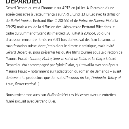
DEPARDIEU
Gérard Depardieu est à l’honneur sur ARTE en juillet. A l’occasion d’une
soirée consacrée à l’acteur français sur ARTE lundi 13 juillet avec la diffusion
de
Buffet froid
de Bertrand Blier (à 20h55) et de
Police de Maurice Pialat
(à
22h25) mais aussi de la diffusion des
Valseuses
de Bertrand Blier dans le
cadre du Summer of Scandals (mercredi 20 juillet à 20h55), voici une
discussion rencontre filmée en 2011 lors du Festival del film Locarno. La
manifestation suisse, dont j’étais alors le directeur artistique, avait invité
Gérard Depardieu pour présenter les quatre films tournés sous la direction de
Maurice Pialat :
Loulou,
Police
,
Sous le soleil de Satan
et
Le Garçu
. Gérard
Depardieu était accompagné par Sylvie Pialat, qui travailla avec son époux
Maurice Pialat – notamment sur l’adaptation du roman de Bernanos – avant
de devenir la productrice que l’on sait (
L’Inconnu du lac
,
Timbuktu
,
Valley of
Love
,
Rester vertical
…)
Nous reviendrons aussi sur
Buffet froid
et
Les Valseuses
avec un entretien
filmé exclusif avec Bertrand Blier.