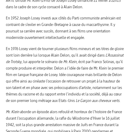
ARTE diffuse
Mr. Klein
(1976) de Joseph Losey dimanche 21 février à 22h15
dans le cadre de son cycle consacré à Alain Delon.
En 1952 Joseph Losey investi aux côtés du Parti communiste américain est
contraint de s’exiler en Grande-Bretagne à cause du maccarthysme. Il y
poursuit sa carrière avec succès, donnant à ses films une orientation
moderniste ouvertement intellectuelle et engagée.
En 1976 Losey vient de tourner plusieurs films mineurs et ses titres de gloire
sont loin derrière lui lorsque Alain Delon, qu’il avait dirigé dans
L’Assassinat
de Trotsky
, lui apporte le scénario de
Mr. Klein
, écrit par Franco Solinas, qu’il
compte produire et interpréter. Delon a l’idée de faire de Mr. Klein le premier
film en langue française de Losey. Idée courageuse mais brillante de Delon
qui offre ainsi au cinéaste l’occasion de retrouver un projet à la hauteur de
son talent et en phase avec ses préoccupations d’artiste, notamment sur les
thèmes du racisme et du rapport entre l’individu et la société, déjà au cœur
de son premier long métrage aux Etats-Unis
Le Garçon aux cheveux verts
.
Mr. Klein
aborde un épisode alors refoulé et honteux de l’histoire de France
durant l’occupation allemande, la rafle du Vélodrome d’Hiver le 16 juillet
1942, soit la plus grande arrestation massive de Juifs en France durant la
Seconde Guerre mondiale, qui mobilisera à Paris 7000 gendarmes et