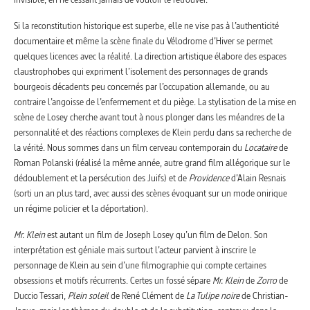
Si la reconstitution historique est superbe, elle ne vise pas à l’authenticité
documentaire et même la scène finale du Vélodrome d’Hiver se permet
quelques licences avec la réalité. La direction artistique élabore des espaces
claustrophobes qui expriment l’isolement des personnages de grands
bourgeois décadents peu concernés par l’occupation allemande, ou au
contraire l’angoisse de l’enfermement et du piège. La stylisation de la mise en
scène de Losey cherche avant tout à nous plonger dans les méandres de la
personnalité et des réactions complexes de Klein perdu dans sa recherche de
la vérité. Nous sommes dans un film cerveau contemporain du
Locataire
de
Roman Polanski (réalisé la même année, autre grand film allégorique sur le
dédoublement et la persécution des Juifs) et de
Providence
d’Alain Resnais
(sorti un an plus tard, avec aussi des scènes évoquant sur un mode onirique
un régime policier et la déportation).
Mr. Klein
est autant un film de Joseph Losey qu’un film de Delon. Son
interprétation est géniale mais surtout l’acteur parvient à inscrire le
personnage de Klein au sein d’une filmographie qui compte certaines
obsessions et motifs récurrents. Certes un fossé sépare
Mr. Klein
de
Zorro
de
Duccio Tessari,
Plein soleil
de René Clément de
La Tulipe noire
de Christian-