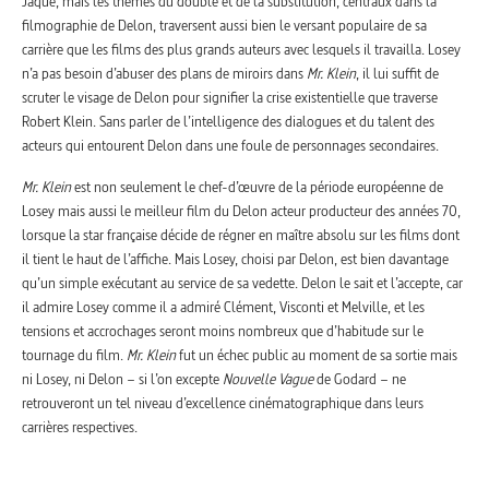
Jaque, mais les thèmes du double et de la substitution, centraux dans la
filmographie de Delon, traversent aussi bien le versant populaire de sa
carrière que les films des plus grands auteurs avec lesquels il travailla. Losey
n’a pas besoin d’abuser des plans de miroirs dans
Mr. Klein
, il lui suffit de
scruter le visage de Delon pour signifier la crise existentielle que traverse
Robert Klein. Sans parler de l’intelligence des dialogues et du talent des
acteurs qui entourent Delon dans une foule de personnages secondaires.
Mr. Klein
est non seulement le chef-d’œuvre de la période européenne de
Losey mais aussi le meilleur film du Delon acteur producteur des années 70,
lorsque la star française décide de régner en maître absolu sur les films dont
il tient le haut de l’affiche. Mais Losey, choisi par Delon, est bien davantage
qu’un simple exécutant au service de sa vedette. Delon le sait et l’accepte, car
il admire Losey comme il a admiré Clément, Visconti et Melville, et les
tensions et accrochages seront moins nombreux que d’habitude sur le
tournage du film.
Mr. Klein
fut un échec public au moment de sa sortie mais
ni Losey, ni Delon – si l’on excepte
Nouvelle Vague
de Godard – ne
retrouveront un tel niveau d’excellence cinématographique dans leurs
carrières respectives.