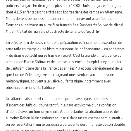
policiers français. En deux jours plus deux 13000 Juifs français et étrangers
dont 4115 enfants seront arrêtés et déportés dans des camps en Allemagne.
Moins de cent personnes – et aucun enfant – survivront à la déportation.
Deux ans auparavant un autre film français
Les Guichets du Louvre
de Michel
Mitrani traitait de manière plus directe de la rafle du Vel d’Hiv.
En effet le film de Losey montre la préparation et finalement l’exécution de
cette rafle en marge d’une histoire personnelle indépendante – en apparence
– du drame collectif qui se trame en secret. C’est la grande l’intelligence du
scénario de Franco Solinas et de la mise en scène de Joseph Losey de traiter
de l’antisémitisme dans la France des années 40 et plus généralement de la
question de l’identité juive en imaginant une aventure aux dimensions
métaphysiques, souvent à la lisière du fantastique, notamment avec
plusieurs allusions à la Cabbale.
Un affairiste alsacien et catholique qui profite avec cynisme du besoin
d’argent des Juifs qui souhaitent fuir le pays est victime d’une confusion
d’identité avec un homonyme juif. Voulant clarifier la situation auprès des
autorités Robert Klein s’enfonce tout seul dans un cauchemar administratif –
on pense à Kafka – qui le conduira à partager le destin funeste de son double
invisible, en ne cessant jamais de vouloir le retrouver.